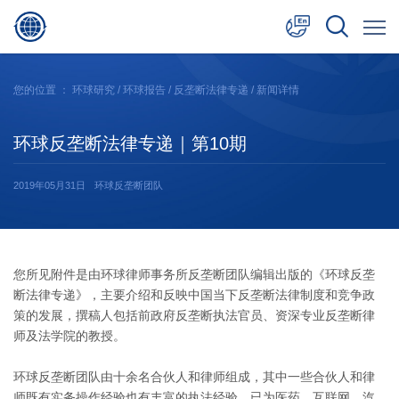
中文
您的位置 ：
环球研究
/
环球报告
/
反垄断法律专递
/ 新闻详情
English
环球反垄断法律专递｜第10期
日本語
2019年05月31日
环球反垄断团队
您所见附件是由环球律师事务所反垄断团队编辑出版的《环球反垄
断法律专递》，主要介绍和反映中国当下反垄断法律制度和竞争政
策的发展，撰稿人包括前政府反垄断执法官员、资深专业反垄断律
师及法学院的教授。
环球反垄断团队由十余名合伙人和律师组成，其中一些合伙人和律
师既有实务操作经验也有丰富的执法经验，已为医药、互联网、汽