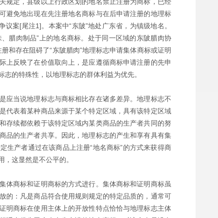
关规定，县级以上行政区划的地名禁止注册为商标，已经
可避免地出现在先注册地名商标与在后申请注册的地理标
议案[尾注1]。本案中“东陂”地处广东省，为镇级地名。
味、腊肉制品”上的地名商标。处于同一区域的东陂腊肉协
注册和存在阻碍了“东陂腊肉”地理标志申请集体商标或证明
际上反映了在价值取向上，是应遵循商标申请注册的先申
理标志的特殊性，以地理标志的群体利益为优先。
是应当说地理标志与商标相比存在诸多差异。地理标志不
是代表着某种商品来源于某个特定区域，具有该特定区域
和存续都依赖于该特定区域内某类商品的生产者共同的努
商品的生产者共享。因此，地理标志的产生和享有具有集
定生产者通过在该商品上注册“地名商标”的方式来获得商
用，这显然是不公平的。
集体商标和证明商标的方式进行。集体商标和证明商标虽
放的：凡是商品符合使用规则规定的特定品质的，通常可
证明商标在使用主体上的开放性特点恰恰与地理标志主体