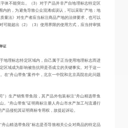
，但字体不能突出。（3）对于产品并非产自地理标志特定区
围内的，为避免导致公众混淆或误认，可以采取“产地：地
品质量法》对生产者应当标注商品产地的法律要求，也可以
对可能超出（2）（3）使用界限的使用方式，应当持审慎
举证
于地理标志特定区域内，自己属于正当使用地理标志而进
定区域成为影响被告抗辩是否成立的关键事实。对于这一
。在“舟山带鱼”案件中，北京一中院和北京高院在此问题
司”）生产销售带鱼段，其产品外包装标注“舟山精选带鱼
舟山。“舟山带鱼”证明商标注册人舟山市水产加工与流通行
司的产品侵犯其证明商标专用权，故提起诉讼。
“舟山精选带鱼段”标志是否导致相关公众对商品的特定品