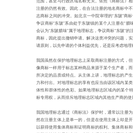
范围，甚至与行政区域名称无关。依照《商标法》相
注册的仍然有效。因此，在合法注册的地名商标中不
志商标之间的冲突。如北京一中院审理的“东陂”商标争
争议商标“东陂”系由处于东陂镇的某个人注册在“腊
会认为“东陂腊味”属于地理标志，争议商标“东陂”的
商标，因此提出撤销申请。解决这类冲突的问题，实
请原则，以先申请的个体利益优先，还是应考虑地
我国虽然在保护地理标志上采取商标注册的方式，但
像商标一样用于标志某种商品来源于某个生产者，而
所决定的品质或特点。从主体上讲，地理标志的产生
力和付出。对地理标志的享有也应当由该区域内某类
体性和群体性的色彩。如果地理标志区域内的某个特
标专用权，从而排斥地理标志区域内其他生产商的使
我国地理标志通过《商标法》保护时，通常以注册为
然在注册主体上是单一的，但是在使用主体上却是开
以获得使用集体商标和证明商标的权利。集体商标和