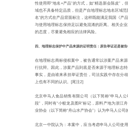
性使用即“地名+产品”的方式，如“精选新会陈皮”
域也不具备特定品质，但是产自地理标志地名区域范
名”的方式在产品背面标注，这样既能满足我国《产
与使用地理标志保持足以避免混淆的距离。相关企业
的态度，尽量避免相应的法律风险。
四、地理标志保护中产品来源的证明责任：原告举证还是被告
在地理标志商标侵权案中，被告通常以涉案产品来源
行抗辩。因此，涉案产品到底是否来源于地理标志特
事实，是由谁来承担举证责任，司法实践中存在分歧
上也有不同的认识。[尾注2]
北京申马人食品销售有限公司（以下简称“申马人公
段”，同时有“小蛟龙及图R”标记，原料产地为浙江
业协会（以下简称“舟山水产协会”）认为申马人公
北京一中院认为：本案中，应当考虑申马人公司使用