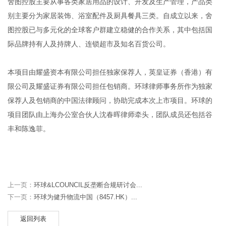
舍图控股主要从事各类家居用品的设计、开发及生产管理，产品类
别主要分为家居装饰、浴室配件及厨具餐具三类。自成立以来，舍
图控股已与多元化的全球客户群建立稳健的合作关系，其中包括国
际品牌持有人及持牌人、连锁超市及知名百货公司。
本项目由耀盛资本有限公司担任独家保荐人，英皇证券（香港）有
限公司及耀盛证券有限公司担任包销商。环球律师事务所作为独家
保荐人及包销商的中国法律顾问，协助完成本次上市项目。环球的
项目团队由上海办公室合伙人
沈春晖
律师牵头，团队成员还包括
谷
丰
和
陈逸菲
。
上一页：
环球&LCOUNCIL反垄断合规研讨会...
下一页：
环球为健升物流中国（8457.HK）...
返回列表