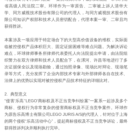
省高级人民法院二审。环球作为一审原告、二审被上诉人清华大
学、同方威视技术股份有限公司的代理人，与同方威视技术股份有
限公司知识产权部和技术人员密切配合，代理本案一审、二审且均
获得胜诉。
本案涉及一项应用于特定场合下的大型高价值设备的维权，实际面
临被控侵权产品体积巨大、固定证据困难等难点问题。为解决诉讼
难点，环球律师事务所律师代表委托人向法院提出申请，由法院组
织警力在双方律师和技术人员配合下，在漯河、许昌等地进行了多
次证据保全以及现场勘验，通过拍照录像、现场比对辩论、现场笔
录等方式，充分发挥了企业内部技术专家与外部律师各自在技术、
法律上的优势以实现对被控侵权产品技术特征的详细比对。
2. 典型意义
“侵害‘乐高’‘LEGO’商标权及不正当竞争纠纷案”一案系一起涉及多个
商标、侵权行为非常复杂的侵害商标权及不正当竞争案件。环球作
为原告乐高博士有限公司LEGO JURIS A/S的代理人，针对位于上海
的两个侵权“乐高活动中心”，提起商标侵权及不正当竞争诉讼，最终
获得胜诉判决并顺利执行完毕。