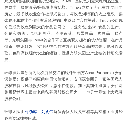
此次光明集团收购的以色列公司
Tnuva
，是以色列最大乳制品企业，
在肉类、冷冻食品等领域也有优势。Tnuva成立至今已有超过85年
历史，最初以农业合作社形式创办，与以色列特有的农业组织—集
体农庄和农业合作社有着紧密的历史渊源与合作关系。Tnuva公司现
今已成为以色列最大的食品公司之一，业务包括多种食品的生产、
分销和销售，包括乳制品、冷冻蔬菜、禽蛋制品、肉制品、糕点
等。光明集团与Tnuva的合作可以互换双方拥有的优势资源，在产品
创新、技术研发、牧业科技合作等方面取得双赢的结果；也可以汲
取以色列高效现代农业的经验，促进光明集团全产业链的精细化发
展。
环球律师事务所为此次并购交易的境外出售方
Apax Partners
（安佰
深集团）提供了相应的中国法律服务。安佰深集团是一家英国私人
股权投资和风险投资公司，总部在伦敦。加上其前任组织，安佰深
集团是世界上最古老的私募顾股权公司之一，也是世界第七大私募
股权公司。
环球团队由
刘劲容
、
刘成伟
两位合伙人以及王相等具有相关业务经
验的资深律师组成。