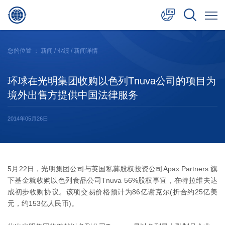
中文
您的位置 ：
新闻
/
业绩
/ 新闻详情
English
环球在光明集团收购以色列Tnuva公司的项目为
日本語
境外出售方提供中国法律服务
2014年05月26日
5月22日，光明集团公司与英国私募股权投资公司Apax Partners 旗
下基金就收购以色列食品公司Tnuva 56%股权事宜，在特拉维夫达
成初步收购协议。该项交易价格预计为86亿谢克尔(折合约25亿美
元，约153亿人民币)。