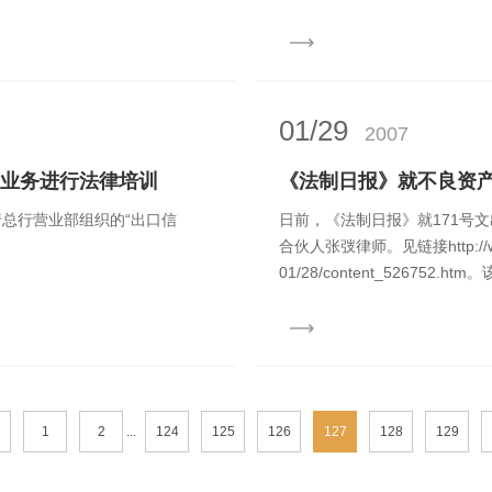
01/29
2007
”业务进行法律培训
《法制日报》就不良资
行总行营业部组织的“出口信
日前，《法制日报》就171号
。
合伙人张弢律师。见链接http://www.l
01/28/content_526752.h
1
2
...
124
125
126
127
128
129