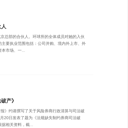
伙人
北京总部的合伙人。环球所的全体成员对她的入伙
的主要执业范围包括：公司并购、境内外上市、外
本市场、一...
法破产》
时报》约请撰写了关于风险券商行政清算与司法破
8月20日发表了题为《法规缺失制约券商司法破
据相关资料，截...