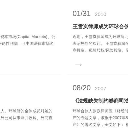
01/31
2010
王雪岚律师成为环球合
本市场(Capital Markets)、公
近期，王雪岚律师成为环球所
威的评论性刊物—《中国法律市场名
表示热烈的欢迎。 王雪岚律师
商投资、私募股权/风险投资、资
08/20
2007
《法规缺失制约券商司
伙人。环球所的全体成员对她的
环球合伙人张弢律师应《财经
境外公司从事兼并收购、外商直
产的专题文章，该报于2007年
产》的署名文章，全文如下： 根