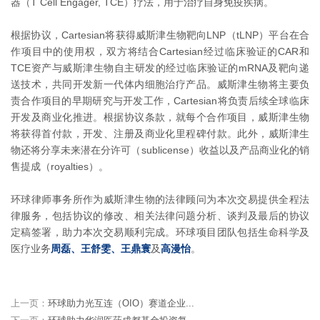
器（T Cell Engager, TCE）疗法，用于治疗自身免疫疾病。
根据协议，Cartesian将获得威斯津生物靶向LNP（tLNP）平台在合
作项目中的使用权，双方将结合Cartesian经过临床验证的CAR和
TCE资产与威斯津生物自主研发的经过临床验证的mRNA及靶向递
送技术，共同开发新一代体内细胞治疗产品。威斯津生物将主要负
责合作项目的早期研究与开发工作，Cartesian将负责后续全球临床
开发及商业化推进。根据协议条款，就每个合作项目，威斯津生物
将获得首付款，开发、注册及商业化里程碑付款。此外，威斯津生
物还将分享未来潜在分许可（sublicense）收益以及产品商业化的销
售提成（royalties）。
环球律师事务所作为威斯津生物的法律顾问为本次交易提供全程法
律服务，包括协议的修改、相关法律问题分析、谈判及最后的协议
定稿签署，助力本次交易顺利完成。环球项目团队包括生命科学及
医疗业务
周磊、王舒雯、王鼎寰
及
高漫怡
。
上一页：
环球助力光互连（OIO）赛道企业...