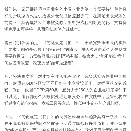
我们以一家开展跨境电商业务的小微企业为例，其需要将订单信息
和用户联系方式提供给境外仓储或物流服务商。在满足出境规则的
前提下，其合规路径并未被免除，但申报流程相对更简化、支持资
源也更加可获得，从而降低整体合规成本。
需要特别强调的是，《简化规定（征）》并未放宽数据出境的实质
性要求，例如是否属于“必须评估”的情形、是否涉及敏感个人信息或
重要数据等，仍需按照现行规则严格判断。换言之，“能不能出境”的
问题没有改变，改变的是“如何走流程”。
从比较法角度看，对小型主体实施差异化、减负式监管并非中国独
有。欧盟在GDPR框架下同样对中小企业设置了一定程度的义务减
轻。例如，依据GDPR第30条，雇员少于250人的企业在特定条件下
可以免于履行部分个人数据处理记录义务；在实践中，监管机构亦
通过发布简化指南、模板工具等方式，降低中小企业的合规门槛。
因此，《简化规定（征）》的制度逻辑与国际趋势具有一致性，即
在不降低数据保护标准的前提下，通过降低程序性负担，使小型主
体“能够合规”，而非“被合规成本排除在外”。这对于同时面向境内经