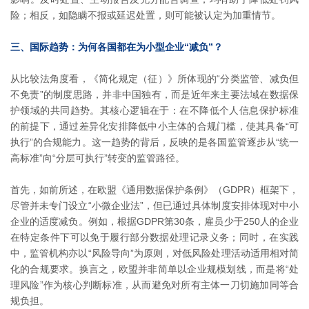
险；相反，如隐瞒不报或延迟处置，则可能被认定为加重情节。
三、国际趋势：为何各国都在为小型企业“减负”？
从比较法角度看，《简化规定（征）》所体现的“分类监管、减负但
不免责”的制度思路，并非中国独有，而是近年来主要法域在数据保
护领域的共同趋势。其核心逻辑在于：在不降低个人信息保护标准
的前提下，通过差异化安排降低中小主体的合规门槛，使其具备“可
执行”的合规能力。这一趋势的背后，反映的是各国监管逐步从“统一
高标准”向“分层可执行”转变的监管路径。
首先，如前所述，在欧盟《通用数据保护条例》（GDPR）框架下，
尽管并未专门设立“小微企业法”，但已通过具体制度安排体现对中小
企业的适度减负。例如，根据GDPR第30条，雇员少于250人的企业
在特定条件下可以免于履行部分数据处理记录义务；同时，在实践
中，监管机构亦以“风险导向”为原则，对低风险处理活动适用相对简
化的合规要求。换言之，欧盟并非简单以企业规模划线，而是将“处
理风险”作为核心判断标准，从而避免对所有主体一刀切施加同等合
规负担。