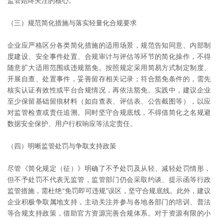
监管始终关注的核心。
（三）规范简化措施与落实轻量化合规要求
企业应严格区分各类简化措施的适用场景，规范告知同意、内部制
度建设、安全事件处置、合规审计与评估等环节的简化操作，不得
随意扩大适用范围或违规豁免。按照规定采用简易方式制定制度、
开展自查、处置事件，妥善留存相关记录；符合豁免条件的，需先
核实认证有效性或平台合规情况，再依法豁免。实践中，建议企业
至少保留基础留痕材料（如自查表、评估表、公告截图等），以应
对监管检查或责任追溯。同时坚守合规底线，不得借简化之名规避
数据安全保护、用户行权响应等法定责任。
（四）明晰监管处罚与争取支持政策
尽管《简化规定（征）》明确了不予处罚及从轻、减轻处罚情形，
但不予处罚不代表无监管，监管部门仍会采取约谈、提示函等行政
监管措施，需杜绝“免罚即可违规”误区，坚守合规底线。此外，建议
企业积极争取属地支持，主动关注并参与各地各部门的培训、普法
等合规支持政策，借助官方资源完善合规体系。对于资源有限的小