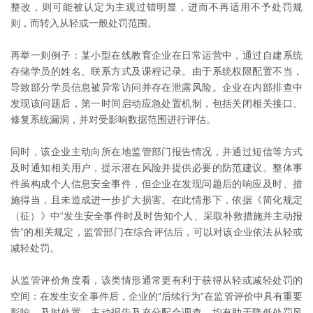
整改，则可能被认定为主观过错明显，进而不再适用不予处罚规
则，而转入从轻或一般处罚范围。
再举一则例子：某小型在线教育企业在日常运营中，通过自建系统
存储学员的姓名、联系方式及课程记录。由于系统权限配置不当，
导致部分学员信息被异常访问并存在泄露风险。企业在内部排查中
发现该问题后，第一时间启动应急处置机制，包括关闭相关接口、
修复系统漏洞，并对受影响数据范围进行评估。
同时，该企业主动向所在地监管部门报告情况，并通过短信等方式
及时通知相关用户，提示潜在风险并提供必要的防范建议。整体事
件虽构成个人信息安全事件，但企业在发现问题后的响应及时、措
施得当，且未造成进一步扩大损害。在此情形下，依据《简化规定
（征）》中“发生安全事件时及时告知个人、采取补救措施并主动报
告”的相关规定，监管部门在综合评估后，可以对该企业依法从轻或
减轻处罚。
从监管评价角度看，该类情形通常更有利于获得从轻或减轻处罚的
空间：在发生安全事件后，企业的“后续行为”在监管评价中具有重要
影响。及时处置、主动报告及充分配合调查，均有助于降低处罚风