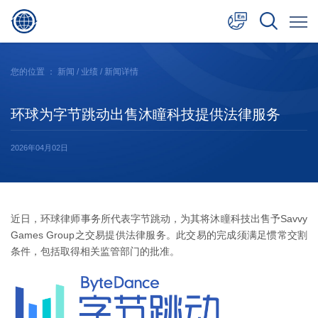
中文
您的位置 ：
新闻
/
业绩
/ 新闻详情
English
环球为字节跳动出售沐瞳科技提供法律服务
日本語
2026年04月02日
近日，环球律师事务所代表字节跳动，为其将沐瞳科技出售予Savvy
Games Group之交易提供法律服务。此交易的完成须满足惯常交割
条件，包括取得相关监管部门的批准。