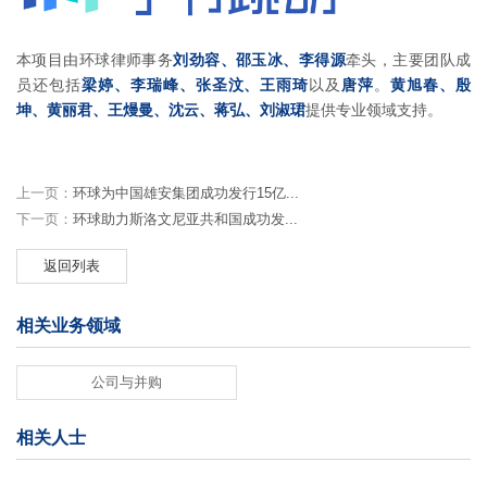
本项目由环球律师事务
刘劲容、邵玉冰、李得源
牵头，主要团队成
员还包括
梁婷、李瑞峰、张圣汶、王雨琦
以及
唐萍
。
黄旭春、殷
坤、黄丽君、王熳曼、沈云、蒋弘、刘淑珺
提供专业领域支持。
上一页：
环球为中国雄安集团成功发行15亿...
下一页：
环球助力斯洛文尼亚共和国成功发...
返回列表
相关业务领域
公司与并购
相关人士