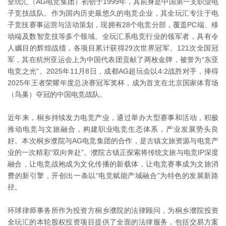
全玩汇（AG电竞集团）初创于1999年，其前身是中国第一支职业电
子竞技战队。作为国内历史最悠久的电竞企业，其全玩汇专注于电
子竞技赛事运营与活动策划，现拥有28个电竞分部，覆盖PC端、移
动端及数智竞技等多个领域。全玩汇系电竞行业的领军者，具有令
人瞩目的辉煌战绩，各项目累计获得29次世界冠军、121次全国冠
军，其在杭州亚运会上为中国代表团贡献了两枚金牌，被誉为“东亚
电竞之光”。2025年11月8日，成都AG超玩会以4:2战胜对手，捧得
2025年王者荣耀年度总决赛冠军奖杯，成为首支在北京国家体育场
（鸟巢）夺冠的中国电竞战队。
近年来，桐乡持续发力电竞产业，通过举办大型赛事和活动，积极
推动电竞与文旅融合，构建职业电竞生态体系，产业发展势头良
好。本次桐乡濮院与AG电竞集团的合作，是古镇文旅资源与电竞产
业的一次精彩“双向奔赴”。濮院古镇正探索将传统文旅与电竞IP深度
融合，让电竞战袍成为文化传播的新载体，让电竞赛事成为文旅消
费的新引擎，开创出一条以“电竞赋能产城融合”为特色的发展新路
径。
环球律师事务所作为投资方桐乡濮院的法律顾问，为桐乡濮院投资
全玩汇的本轮股权投资项目提供了全面的法律服务，包括交易方案