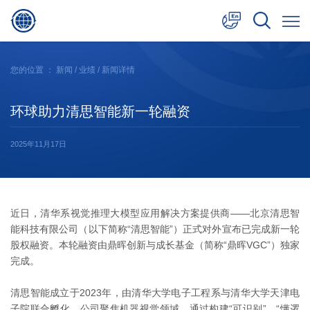
中文
您的位置 ：
新闻
/
业绩
/ 新闻详情
English
环球助力清思智能新一轮融资
日本語
2025年11月17日
近日，清华系视觉推理大模型应用解决方案提供商——北京清思智
能科技有限公司（以下简称“清思智能”）正式对外宣布已完成新一轮
股权融资。本轮融资由鼎晖创新与成长基金（简称“鼎晖VGC”）独家
完成。
清思智能成立于2023年，由清华大学电子工程系与清华大学天津电
子院联合孵化。公司聚焦机器视觉领域，通过构建“可识别”、“懂逻