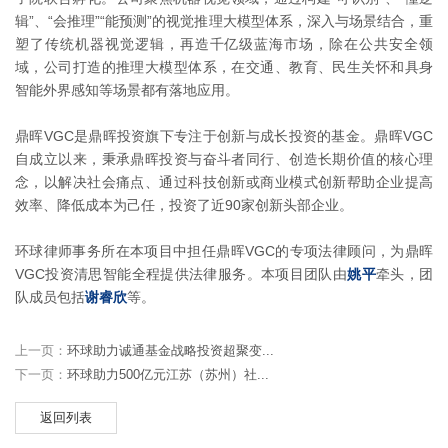
辑”、“会推理”“能预测”的视觉推理大模型体系，深入与场景结合，重
塑了传统机器视觉逻辑，再造千亿级蓝海市场，除在公共安全领
域，公司打造的推理大模型体系，在交通、教育、民生关怀和具身
智能外界感知等场景都有落地应用。
鼎晖VGC是鼎晖投资旗下专注于创新与成长投资的基金。鼎晖VGC
自成立以来，秉承鼎晖投资与奋斗者同行、创造长期价值的核心理
念，以解决社会痛点、通过科技创新或商业模式创新帮助企业提高
效率、降低成本为己任，投资了近90家创新头部企业。
环球律师事务所在本项目中担任鼎晖VGC的专项法律顾问，为鼎晖
VGC投资清思智能全程提供法律服务。本项目团队由
姚平
牵头，团
队成员包括
谢睿欣
等。
上一页：
环球助力诚通基金战略投资超聚变...
下一页：
环球助力500亿元江苏（苏州）社...
返回列表