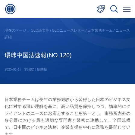
中文
現在のページ：
GLO論文等
/
GLOニュースレター
/
日本業務チーム
/ ニュース
詳細
English
日本語
環球中国法速報(NO.120)
2025-01-17
劉淑珺 | 鮑栄振
日本業務チームは長年の業務経験から習得した日本のビジネス文
化に対する深い理解を基に、高い品質を保持しつつ、効率的にク
ライアントのニーズにお応えすることを第一とし、事務所内外の
各分野における最も適切な専門家と緊密に連携して、全国規模
で、日中間のビジネス法務、企業支援を中心に業務を展開してい
ます。