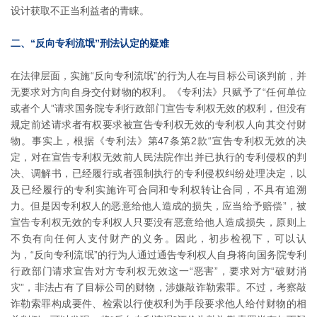
设计获取不正当利益者的青睐。
二、“反向专利流氓”刑法认定的疑难
在法律层面，实施“反向专利流氓”的行为人在与目标公司谈判前，并
无要求对方向自身交付财物的权利。《专利法》只赋予了“任何单位
或者个人”请求国务院专利行政部门宣告专利权无效的权利，但没有
规定前述请求者有权要求被宣告专利权无效的专利权人向其交付财
物。事实上，根据《专利法》第47条第2款“宣告专利权无效的决
定，对在宣告专利权无效前人民法院作出并已执行的专利侵权的判
决、调解书，已经履行或者强制执行的专利侵权纠纷处理决定，以
及已经履行的专利实施许可合同和专利权转让合同，不具有追溯
力。但是因专利权人的恶意给他人造成的损失，应当给予赔偿”，被
宣告专利权无效的专利权人只要没有恶意给他人造成损失，原则上
不负有向任何人支付财产的义务。因此，初步检视下，可以认
为，“反向专利流氓”的行为人通过通告专利权人自身将向国务院专利
行政部门请求宣告对方专利权无效这一“恶害”，要求对方“破财消
灾”，非法占有了目标公司的财物，涉嫌敲诈勒索罪。不过，考察敲
诈勒索罪构成要件、检索以行使权利为手段要求他人给付财物的相