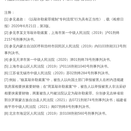
注释：
[1] 参见逄政：《以敲诈勒索罪规制“专利流氓”行为具有正当性》，载《检察日
报》2020年6月21日，第3版。
[2] 参见李某文等敲诈勒索案，上海市第一中级人民法院（2019）沪01刑终
2157号刑事判决书。
[3] 参见内蒙古自治区呼和浩特市回民区人民法院（2019）内0103刑初313号刑
事判决书。
[4] 参见天津市第一中级人民法院（2020）津01刑终78号刑事判决书。
[5] 上海市金山区人民法院（2019）沪0116刑初1040号刑事判决书。
[6] 江苏省无锡市中级人民法院（2020）苏02刑终284号刑事判决书。
[7] 例如，“杨某敲诈勒索案”中，被告人以向国土部门举报被害人在村内违规建
筑房屋相要挟索要财物；在“周某敲诈勒索案”中，被告人以举报被害人非法采砂
相要挟索要财物，两案被告人均被法院认定为敲诈勒索罪。分别参见吉林省前
郭尔罗斯蒙古族自治县人民法院（2021）吉0721刑初74号刑事判决书；福建省
南平市中级人民法院（2021）闽07刑终8号刑事判决书。
[8] 北京市海淀区人民法院（2019）京0108刑初560号刑事判决书。