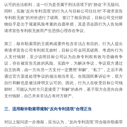
认可的合法权利，这一行为是否属于刑法语境下的“胁迫”不无疑问。
同时，实施“反向专利流氓”的行为人与目标公司往往对“不请求宣告
专利权无效”的对价进行了磋商、签订了相应协议，目标公司交付财
物似乎是出于规避风险考量的自愿举措，其是否会因行为人告知将
请求宣告专利权无效而产生恐惧心理存在争议。
第三，敲诈勒索罪的主观构成要件包含非法占有目的。行为人提出
将请求宣告公司专利权无效时，目标公司会同其磋商、考虑向行为
人支付钱财，至少说明目标公司认为自身专利权有效与否确有争
议，存在被宣告无效的风险。实践中，为解决争议，争议双方通过
自主协商，由一方向另一方支付一定费用“和解”、“私了”，之后不再
通过官方渠道处理争议的做法相当常见。在我国民事诉讼中，双方
自行和解也是被法律明文认可的。因此，行为人在收受目标公司钱
财时，可能认为对方只是接受了“和解”的条件，基于双方合意向自身
支付钱财，自己并未非法占有对方财产。
三、适用敲诈勒索罪规制“反向专利流氓”合理正当
对以上疑问进一步推敲，应当认为，“反向专利流氓”符合敲诈勒索罪