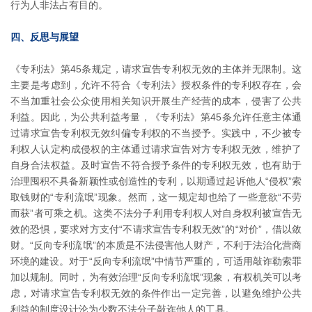
行为人非法占有目的。
四、反思与展望
《专利法》第45条规定，请求宣告专利权无效的主体并无限制。这
主要是考虑到，允许不符合《专利法》授权条件的专利权存在，会
不当加重社会公众使用相关知识开展生产经营的成本，侵害了公共
利益。因此，为公共利益考量，《专利法》第45条允许任意主体通
过请求宣告专利权无效纠偏专利权的不当授予。实践中，不少被专
利权人认定构成侵权的主体通过请求宣告对方专利权无效，维护了
自身合法权益。及时宣告不符合授予条件的专利权无效，也有助于
治理囤积不具备新颖性或创造性的专利，以期通过起诉他人“侵权”索
取钱财的“专利流氓”现象。然而，这一规定却也给了一些意欲“不劳
而获”者可乘之机。这类不法分子利用专利权人对自身权利被宣告无
效的恐惧，要求对方支付“不请求宣告专利权无效”的“对价”，借以敛
财。“反向专利流氓”的本质是不法侵害他人财产，不利于法治化营商
环境的建设。对于“反向专利流氓”中情节严重的，可适用敲诈勒索罪
加以规制。同时，为有效治理“反向专利流氓”现象，有权机关可以考
虑，对请求宣告专利权无效的条件作出一定完善，以避免维护公共
利益的制度设计沦为少数不法分子敲诈他人的工具。