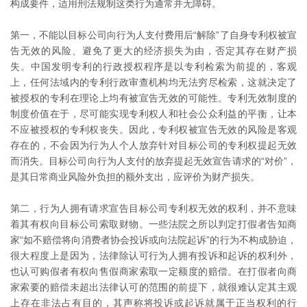
构成要件，适用刑法规制这类行为通常并无障碍。
第一，不能以目标公司向行为人支付费用后“解除”了自身专利权被宣
告无效的风险、避免了更大的经济损失为由，否定其存在财产损
失。中国发明专利的行政授权程序是以专利检索为前提的，客观
上，任何法域内的专利行政审查机构均无法穷尽检索，这就决定了
被授权的专利在理论上均有被宣告无效的可能性。专利无效制度的
制度价值在于，尽可能实现专利权人和社会公众利益的平衡，让本
不应被授权的专利权丧失。因此，专利权被宣告无效的风险是客观
存在的，不会因为行为人个人放弃针对目标公司的专利权提起无效
而消失。目标公司向行为人支付的放弃提起无效宣告请求的“对价”，
是其日常商业风险外负担的额外支出，应评价为财产损失。
第二，行为人拥有请求宣告目标公司专利权无效的权利，并不意味
着其有权向目标公司索取财物。一些法院之所以判定打假者告知商
家“如不赔偿将向消费者协会投诉或向法院起诉”的行为不构成胁迫，
很大程度上是因为，法律除认可行为人拥有投诉和起诉的权利外，
也认可购假者有权向售假商家索取一定额度的赔偿。在打假者向商
家索要的赔偿未超出法律认可的范围的前提下，就很难认定其主观
上存在非法占有目的，其声称将投诉或起诉就属于正当权利的行