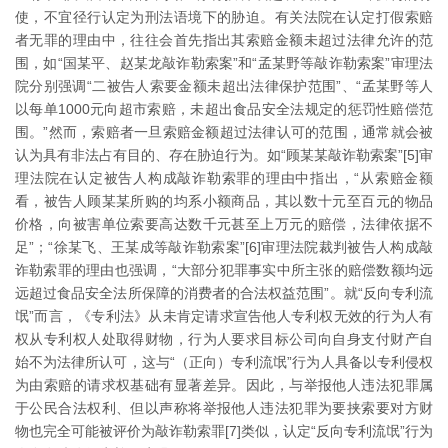
使，不宜径行认定为刑法语境下的胁迫。有关法院在认定打假索赔
者无罪的理由中，往往会首先指出其索赔金额未超过法律允许的范
围，如“国某平、赵某龙敲诈勒索案”和“孟某野等敲诈勒索案”审理法
院分别强调“二被告人索要金额未超出法律保护范围”、“孟某野等人
以每单1000元向超市索赔，未超出食品安全法规定的惩罚性赔偿范
围。”然而，索赔者一旦索赔金额超过法律认可的范围，通常就会被
认为具有非法占有目的、存在胁迫行为。如“顾某某敲诈勒索案”[5]审
理法院在认定被告人构成敲诈勒索罪的理由中指出，“从索赔金额
看，被告人顾某某所购的均系小额商品，其以数十元至百元的物品
价格，向被害单位索要高达数千元甚至上万元的赔偿，法律依据不
足”；“徐某飞、王某成等敲诈勒索案”[6]审理法院裁判被告人构成敲
诈勒索罪的理由也强调，“大部分犯罪事实中所主张的赔偿数额均远
远超过食品安全法所保障的消费者的合法权益范围”。就“反向专利流
氓”而言，《专利法》从未肯定请求宣告他人专利权无效的行为人有
权从专利权人处取得财物，行为人要求目标公司向自身支付财产自
始不为法律所认可，这与“（正向）专利流氓”行为人具备以专利侵权
为由索赔的请求权基础有显著差异。因此，与举报他人违法犯罪属
于公民合法权利、但以声称将举报他人违法犯罪为要挟索要对方财
物也完全可能被评价为敲诈勒索罪[7]类似，认定“反向专利流氓”行为