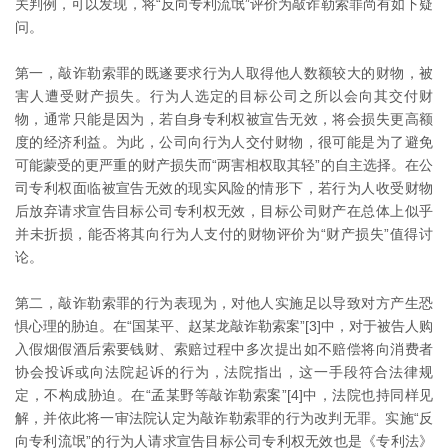
关判例，可以发现，将“反向专利流氓”评价为敲诈勒索罪尚有如下疑
问。
第一，敲诈勒索罪的既遂要求行为人取得他人数额较大的财物，被
害人遭受财产损失。行为人选定的目标公司之所以会向其交付财
物，通常只能是因为，若自身专利权被宣告无效，将会损失更高额
度的经济利益。为此，公司向行为人交付财物，很可能是为了避免
可能蒙受的更严重的财产损失而“两害相权取其轻”的自主选择。在公
司专利权面临被宣告无效的现实风险的情形下，若行为人收受财物
后放弃请求宣告目标公司专利权无效，目标公司财产在总体上似乎
并未折损，能否将其向行为人支付的财物评价为“财产损失”值得讨
论。
第二，敲诈勒索罪的行为表现为，对他人实施足以导致对方产生恐
惧心理的胁迫。在“国某平、赵某龙敲诈勒索案”[3]中，对于被告人购
入假烟假酒后索要钱财、索赔过程中多次提出如不赔偿将向消费者
协会投诉或向法院起诉的行为，法院指出，这一手段符合法律规
定，不构成胁迫。在“孟某野等敲诈勒索案”[4]中，法院也持同样见
解，并依此将一审法院认定为敲诈勒索罪的行为改判无罪。实施“反
向专利流氓”的行为人请求宣告目标公司专利权无效也是《专利法》