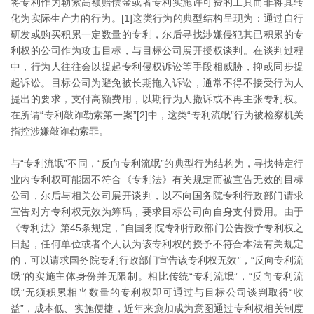
将专利作为勒索高额赔偿金或者专利实施许可费的工具而非将其转
化为实际生产力的行为。[1]这类行为的典型结构呈现为：通过自行
研发或购买积累一定数量的专利，尔后寻找涉嫌侵犯其已积累的专
利权的公司作为攻击目标，与目标公司展开授权谈判。在谈判过程
中，行为人往往会以提起专利侵权诉讼等手段相威胁，抑或同步提
起诉讼。目标公司为避免被长期拖入诉讼，通常不得不接受行为人
提出的要求，支付高额费用，以期行为人撤诉或不再主张专利权。
在所谓“专利敲诈勒索第一案”[2]中，这类“专利流氓”行为被检察机关
指控涉嫌敲诈勒索罪。
与“专利流氓”不同，“反向专利流氓”的典型行为结构为，寻找特定行
业内专利权可能因不符合《专利法》有关规定而被宣告无效的目标
公司，尔后与相关公司展开谈判，以不向国务院专利行政部门请求
宣告对方专利权无效为筹码，要求目标公司向自身支付费用。由于
《专利法》第45条规定，“自国务院专利行政部门公告授予专利权之
日起，任何单位或者个人认为该专利权的授予不符合本法有关规定
的，可以请求国务院专利行政部门宣告该专利权无效”，“反向专利流
氓”的实施主体身份并无限制。相比传统“专利流氓”，“反向专利流
氓”无须积累相当数量的专利权即可通过与目标公司谈判取得“收
益”，成本低、实施便捷，近年来愈加成为意图通过专利权相关制度