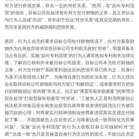
对方进行价值交换，存在一定的对价关系。”然而，在“反向专利流
氓”的场合，目标公司自始没有向对方交付财物的义务，其之所以会
与行为人达成“共识”，并非由于合法“对价关系”或真实交易的存在，
而完全是因对方的威胁感到恐惧所致。
第四，行为人在无权要求目标公司给付财物情况下，向对方索取财
物作为自身放弃请求宣告目标公司专利权无效的“对价”，明显具备非
法占有目的。实施“反向专利流氓”的行为人通常熟知专利相关法律法
规，了解自己权利并未被目标公司侵害、目标公司本无给付财物的
义务，对方交付财产系因受到胁迫后的恐惧不得已而为之，自身行
为系不法取得他人财产。为掩饰自身行为的非法实质，行为人往往
会在取得目标公司财物前与对方签订“和解协议”，或者要求对方把给
付的财物冠以“咨询费”等名义。但正如“谭震等敲诈勒索案”[8]审理法
院在处理“打假型敲诈勒索罪”时所述，“三被告人正是利用商家担心
执法机关对食品安全检查会损害自身商誉或者惧怕因违法行为被巨
额罚款的心理，对商家实行精神强制迫使商家违背真实意愿交付钱
款了事……不能因被告人仅在形式上与商家达成一致而转化为民事
问题”。实施“反向专利流氓”的行为人收取目标公司钱财时对“交
易”“达成一致”也只是其掩盖自身行为非法性的形式，不能以此否定