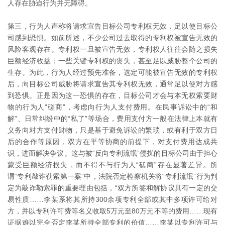
人存在胁迫行为并无障碍。
第三，行为人声称将请求宣告目标公司专利权无效，足以使目标公
司感到恐惧。如前所述，不少公司过去取得的专利权被宣告无效的
风险客观存在。专利权一旦被宣告无效，专利权人往往会随之损失
巨额经济收益；一些关键专利权的丧失，甚至足以威胁整个公司的
生存。为此，行为人经过预先准备，选定可能被宣告无效的专利权
后，向目标公司威胁将请求宣告其专利权无效，通常足以使对方感
到恐惧。正是因为这一恐惧的存在，目标公司才会与本无权索要财
物的行为人“磋商”，考虑向行为人支付费用。在民事诉讼中的“和
解”、日常纠纷中的“私了”等场合，费用支付方一般在法律上本就有
义务向对方支付财物，只是基于避免诉讼的繁琐，或有利于双方日
后的合作等原因，双方在平等协商的前提下，对支付费用达成共
识，进而解决争议。这与被“反向专利流氓”侵扰的目标公司由于担心
蒙受巨额经济损失，而不得不与行为人“磋商”存在显著差异。所
谓“专利敲诈勒索第一案”中，法院否定检察机关将“专利流氓”行为判
定为敲诈勒索罪的重要理由包括，“双方所签和解协议具有一定的交
易性质……李某系将其所持300余项专利全部或其中多项许可给对
方，并以专利许可费等名义收取5万元至80万元不等的费用……现有
证据难以完全否定李某所持全部专利的价值……李某以专利许可与