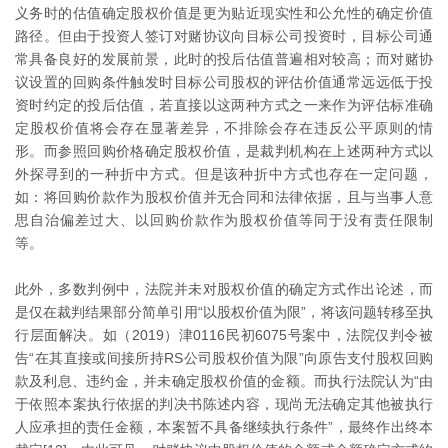
义务时的估值确定股权价值是更为贴近现实性和公允性的确定价值
路径。但由于投资人签订对赌协议向目标公司投资时，目标公司通
常具备良好的发展前景，此时的投后估值普遍相对较高；而对赌协
议设置的回购条件触发时目标公司股权的评估价值通常远远低于投
资时约定的投后估值，若直接以这两种方式之一来作为评估标准确
定股权价值将会存在显著差异，不排除会存在违反公平原则的情
形。而参照回购价格确定股权价值，是裁判机构在上述两种方式以
外探寻到的一种折中方式。但是该种折中方式也存在一定问题，
如：将回购价款作为股权价值并无合同和法律依据，且与当事人意
思自治偏差过大、以回购价款作为股权价值等同于没有责任限制
等。
此外，多数判例中，法院并未对股权价值的确定方式作出论述，而
是仅在裁判结果部分简单引用“以股权价值为限”，将该问题转移至执
行层面解决。如（2019）津0116民初6075号案中，法院仅判令被
告“在其直接或间接所持RS公司股权价值为限”向原告支付股权回购
款及利息、违约金，并未确定股权价值的金额。而执行法院认为“由
于依照本案执行依据的判决书陈述内容，现尚无法确定其他被执行
人应承担的责任金额，本案暂不具备继续执行条件”，最终作出终本