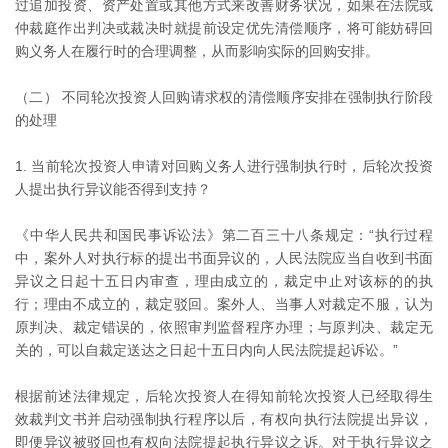
过追加投资、资产处置或其他方式来改善财务状况，如果在法院或
仲裁庭作出判决或裁决时就提前设定优先清偿顺序，将可能妨碍回
购义务人在履行时的合理调整，从而影响实际的回购安排。
（二） 不同轮次投资人回购请求权的清偿顺序安排在强制执行阶段
的处理
1. 当前轮次投资人申请对回购义务人进行强制执行时，后轮次投资
人提出执行异议能否得到支持？
《中华人民共和国民事诉讼法》第二百三十八条规定：“执行过程
中，案外人对执行标的提出书面异议的，人民法院应当自收到书面
异议之日起十五日内审查，理由成立的，裁定中止对该标的的执
行；理由不成立的，裁定驳回。案外人、当事人对裁定不服，认为
原判决、裁定错误的，依照审判监督程序办理；与原判决、裁定无
关的，可以自裁定送达之日起十五日内向人民法院提起诉讼。”
根据前述法律规定，后轮次投资人在得知前轮次投资人已经取得生
效裁判文书并启动强制执行程序以后，有权向执行法院提出异议，
即便异议被驳回也有权向法院提起执行异议之诉。对于执行异议之