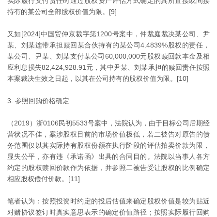
实际履行支付责任时通过股权资产评估方式确定的其所直接或间接
持有的某公司全部股权价值为限。[9]
又如[2024]中国贸仲京裁字第1200号案中，仲裁庭裁决某公司、尹
某、刘某连带承担赎回某合伙持有的某公司4.4839%股权的责任，
某公司、尹某、刘某支付某公司60,000,000元股权赎回款本金及相
应利息损失82,424,928.91元，其中尹某、刘某承担的赎回责任按照
本案裁决生效之日起，以其在公司持有的股权价值为限。[10]
3. 参照回购价格确定
（2019）浙0106民初5533号案中，法院认为，由于目标公司后期经
营状况不佳，案涉股权目前的市场价值极低，若二被告对原告的债
务范围仅以其实际持有股权份额在执行阶段的评估拍卖价款为限，
显失公平，亦有违《承诺函》出具的合同目的。法院以当事人各方
约定的股权赎回价款作为依据，并参照二被告受让股权的比例确定
相应股权偿付价款。[11]
笔者认为：按照投资时约定的投后估值来确定股权价值是较为贴近
对赌协议签订时真实意思表示的确定价值路径；按照实际履行回购