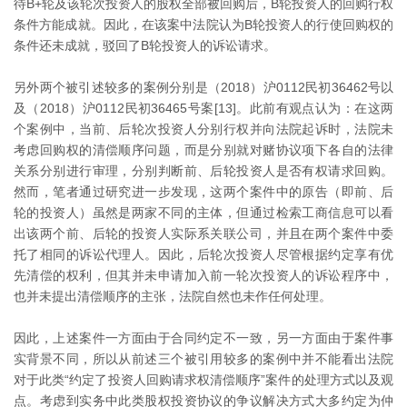
待B+轮及该轮次投资人的股权全部被回购后，B轮投资人的回购行权
条件方能成就。因此，在该案中法院认为B轮投资人的行使回购权的
条件还未成就，驳回了B轮投资人的诉讼请求。
另外两个被引述较多的案例分别是（2018）沪0112民初36462号以
及（2018）沪0112民初36465号案[13]。此前有观点认为：在这两
个案例中，当前、后轮次投资人分别行权并向法院起诉时，法院未
考虑回购权的清偿顺序问题，而是分别就对赌协议项下各自的法律
关系分别进行审理，分别判断前、后轮投资人是否有权请求回购。
然而，笔者通过研究进一步发现，这两个案件中的原告（即前、后
轮的投资人）虽然是两家不同的主体，但通过检索工商信息可以看
出该两个前、后轮的投资人实际系关联公司，并且在两个案件中委
托了相同的诉讼代理人。因此，后轮次投资人尽管根据约定享有优
先清偿的权利，但其并未申请加入前一轮次投资人的诉讼程序中，
也并未提出清偿顺序的主张，法院自然也未作任何处理。
因此，上述案件一方面由于合同约定不一致，另一方面由于案件事
实背景不同，所以从前述三个被引用较多的案例中并不能看出法院
对于此类“约定了投资人回购请求权清偿顺序”案件的处理方式以及观
点。考虑到实务中此类股权投资协议的争议解决方式大多约定为仲