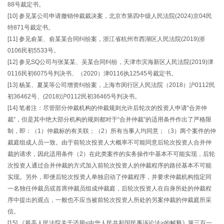
88号裁定书。
[10] 参见某公司申请撤销仲裁裁决案，北京市第四中级人民法院(2024)京04民
特871号裁定书。
[11] 参见俞某、俞某某合同纠纷案，浙江省杭州市西湖区人民法院(2019)浙
0106民初5533号。
[12] 参见SQ公司与张某某、吴某合同纠纷，天津市滨海新区人民法院(2019)津
0116民初6075号判决书、（2020）津0116执12545号裁定书。
[13] 杨某、夏某等公司增资纠纷案，上海市闵行区人民法院（2018）沪0112民
初36462号、(2018)沪0112民初36465号判决书。
[14] 笔者注：尽管部分仲裁机构的仲裁规则允许后轮次的投资人申请“合并仲
裁”，但是其中绝大部分机构的规则都对于“合并仲裁”的适用条件作出了严格限
制，即：（1）仲裁标的有关联；（2）所有当事人均同意；（3）两个案件的仲
裁庭组成人员一致。由于前轮次投资人大概率不可能同意后轮次投资人合并仲
裁的请求，因此适用条件（2）在此类案件的实务操作中基本不可能实现，后轮
次投资人通过合并仲裁的方式加入前轮次投资人的仲裁程序的路径基本不可能
实现。另外，即便后轮次投资人单独启动了仲裁程序，并要求仲裁机构指定同
一名独任仲裁员或首席仲裁员组成仲裁庭，后轮次投资人在自身所处的仲裁程
序中提出的观点，一般也不应当被前轮次投资人所处的另案仲裁的仲裁庭所采
信。
[15] 《最高人民法院关于适用<中华人民共和国民事诉讼法>的解释》第三百一