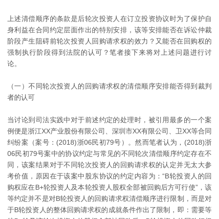
上述清偿顺序的条款是后轮次投资人在订立投资协议时为了保护自
身利益在合同约定层面作出的特别安排，该等安排能否在诉讼仲裁
阶段产生阻碍前轮次投资人回购请求权的效力？又能否在回购权的
强制执行阶段得到法院的认可？笔者接下来将对上述问题进行讨
论。
（一）不同轮次投资人的回购请求权的清偿顺序安排能否得到裁判
者的认可
当讨论到司法实践中对于前述约定的处理时，被引用最多的一个案
例便是浙江XX产业股份有限公司、深圳市XX有限公司、卫XX等合同
纠纷案（案号：(2018)浙06民初79号）。然而笔者认为，(2018)浙
06民初79号案中的协议约定与常见的不同轮次清偿顺序约定存在不
同，该案结果对于不同轮次投资人的回购请求权的认定并无太大参
考价值，原因在于该案中股东协议的约定内容为：“B轮投资人的回
购权应在B+轮投资人及本轮投资人股权全部被回购后方可行使”，该
等约定并不是对B轮投资人的回购请求权清偿顺序进行限制，而是对
于B轮投资人的整体回购请求权的成就条件作出了限制，即：需要等