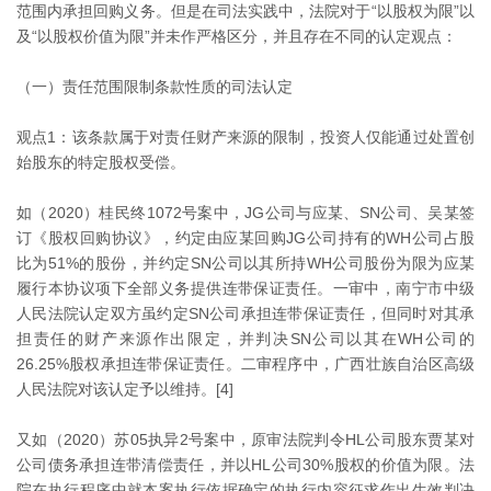
范围内承担回购义务。但是在司法实践中，法院对于“以股权为限”以
及“以股权价值为限”并未作严格区分，并且存在不同的认定观点：
（一）责任范围限制条款性质的司法认定
观点1：该条款属于对责任财产来源的限制，投资人仅能通过处置创
始股东的特定股权受偿。
如（2020）桂民终1072号案中，JG公司与应某、SN公司、吴某签
订《股权回购协议》，约定由应某回购JG公司持有的WH公司占股
比为51%的股份，并约定SN公司以其所持WH公司股份为限为应某
履行本协议项下全部义务提供连带保证责任。一审中，南宁市中级
人民法院认定双方虽约定SN公司承担连带保证责任，但同时对其承
担责任的财产来源作出限定，并判决SN公司以其在WH公司的
26.25%股权承担连带保证责任。二审程序中，广西壮族自治区高级
人民法院对该认定予以维持。[4]
又如（2020）苏05执异2号案中，原审法院判令HL公司股东贾某对
公司债务承担连带清偿责任，并以HL公司30%股权的价值为限。法
院在执行程序中就本案执行依据确定的执行内容征求作出生效判决