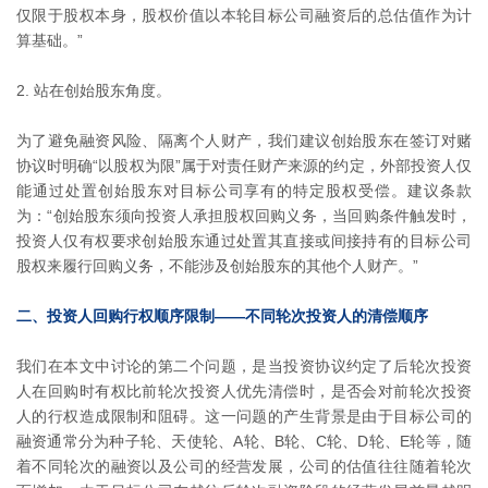
仅限于股权本身，股权价值以本轮目标公司融资后的总估值作为计
算基础。”
2. 站在创始股东角度。
为了避免融资风险、隔离个人财产，我们建议创始股东在签订对赌
协议时明确“以股权为限”属于对责任财产来源的约定，外部投资人仅
能通过处置创始股东对目标公司享有的特定股权受偿。建议条款
为：“创始股东须向投资人承担股权回购义务，当回购条件触发时，
投资人仅有权要求创始股东通过处置其直接或间接持有的目标公司
股权来履行回购义务，不能涉及创始股东的其他个人财产。”
二、投资人回购行权顺序限制——不同轮次投资人的清偿顺序
我们在本文中讨论的第二个问题，是当投资协议约定了后轮次投资
人在回购时有权比前轮次投资人优先清偿时，是否会对前轮次投资
人的行权造成限制和阻碍。这一问题的产生背景是由于目标公司的
融资通常分为种子轮、天使轮、A轮、B轮、C轮、D轮、E轮等，随
着不同轮次的融资以及公司的经营发展，公司的估值往往随着轮次