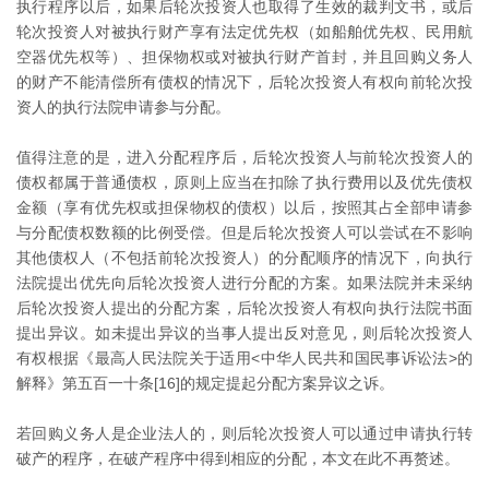
执行程序以后，如果后轮次投资人也取得了生效的裁判文书，或后
轮次投资人对被执行财产享有法定优先权（如船舶优先权、民用航
空器优先权等）、担保物权或对被执行财产首封，并且回购义务人
的财产不能清偿所有债权的情况下，后轮次投资人有权向前轮次投
资人的执行法院申请参与分配。
值得注意的是，进入分配程序后，后轮次投资人与前轮次投资人的
债权都属于普通债权，原则上应当在扣除了执行费用以及优先债权
金额（享有优先权或担保物权的债权）以后，按照其占全部申请参
与分配债权数额的比例受偿。但是后轮次投资人可以尝试在不影响
其他债权人（不包括前轮次投资人）的分配顺序的情况下，向执行
法院提出优先向后轮次投资人进行分配的方案。如果法院并未采纳
后轮次投资人提出的分配方案，后轮次投资人有权向执行法院书面
提出异议。如未提出异议的当事人提出反对意见，则后轮次投资人
有权根据《最高人民法院关于适用<中华人民共和国民事诉讼法>的
解释》第五百一十条[16]的规定提起分配方案异议之诉。
若回购义务人是企业法人的，则后轮次投资人可以通过申请执行转
破产的程序，在破产程序中得到相应的分配，本文在此不再赘述。