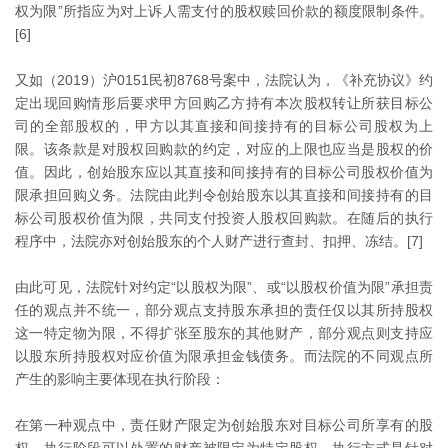
权为限”所指应为对上诉人需支付的股权赎回价款的额度限制条件。
[6]
又如（2019）沪0151民初8768号案中，法院认为，《补充协议》约
定出现回购情形后要求甲方回购乙方持有本次股权转让所获目标公
司的全部股权的，甲方以其直接和间接持有的目标公司股权为上
限。该条款是对股权回购款的约定，对应的上限也应当是股权的价
值。因此，创始股东应以其直接和间接持有的目标公司股权价值为
限承担回购义务。法院由此判令创始股东以其直接和间接持有的目
标公司股权价值为限，共同支付投资人股权回购款。在随后的执行
程序中，法院亦对创始股东的个人财产进行查封、扣押、冻结。[7]
由此可见，法院针对约定“以股权为限”、或“以股权价值为限”承担责
任的观点并不统一，部分观点支持股东承担的责任仅以其所持股权
这一特定物为限，不得扩张至股东的其他财产，部分观点则支持应
以股东所持股权对应价值为限承担金钱债务。而法院的不同观点所
产生的影响主要体现在执行阶段：
在第一种观点中，责任财产限定为创始股东对目标公司所享有的股