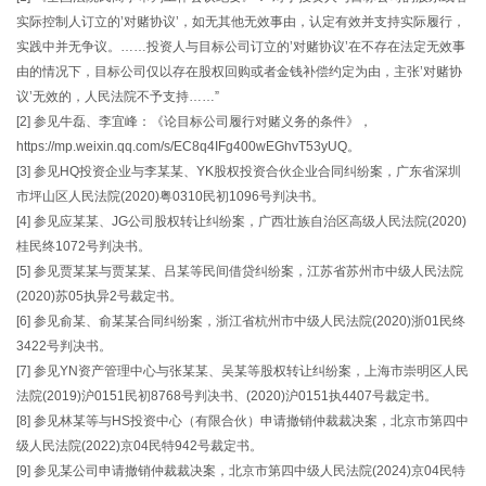
实际控制人订立的’对赌协议’，如无其他无效事由，认定有效并支持实际履行，
实践中并无争议。……投资人与目标公司订立的’对赌协议’在不存在法定无效事
由的情况下，目标公司仅以存在股权回购或者金钱补偿约定为由，主张’对赌协
议’无效的，人民法院不予支持……”
[2] 参见牛磊、李宜峰：《论目标公司履行对赌义务的条件》，
https://mp.weixin.qq.com/s/EC8q4IFg400wEGhvT53yUQ。
[3] 参见HQ投资企业与李某某、YK股权投资合伙企业合同纠纷案，广东省深圳
市坪山区人民法院(2020)粤0310民初1096号判决书。
[4] 参见应某某、JG公司股权转让纠纷案，广西壮族自治区高级人民法院(2020)
桂民终1072号判决书。
[5] 参见贾某某与贾某某、吕某等民间借贷纠纷案，江苏省苏州市中级人民法院
(2020)苏05执异2号裁定书。
[6] 参见俞某、俞某某合同纠纷案，浙江省杭州市中级人民法院(2020)浙01民终
3422号判决书。
[7] 参见YN资产管理中心与张某某、吴某等股权转让纠纷案，上海市崇明区人民
法院(2019)沪0151民初8768号判决书、(2020)沪0151执4407号裁定书。
[8] 参见林某等与HS投资中心（有限合伙）申请撤销仲裁裁决案，北京市第四中
级人民法院(2022)京04民特942号裁定书。
[9] 参见某公司申请撤销仲裁裁决案，北京市第四中级人民法院(2024)京04民特