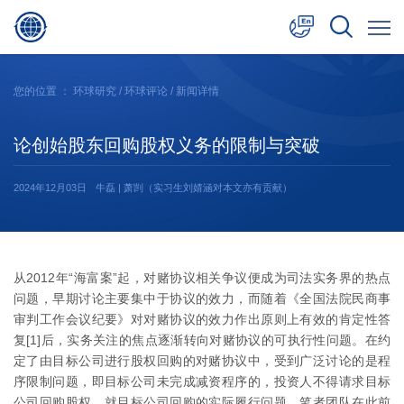
中文
您的位置 ：
环球研究
/
环球评论
/ 新闻详情
English
论创始股东回购股权义务的限制与突破
日本語
2024年12月03日
牛磊 | 萧剀（实习生刘婧涵对本文亦有贡献）
从2012年“海富案”起，对赌协议相关争议便成为司法实务界的热点
问题，早期讨论主要集中于协议的效力，而随着《全国法院民商事
审判工作会议纪要》对对赌协议的效力作出原则上有效的肯定性答
复[1]后，实务关注的焦点逐渐转向对赌协议的可执行性问题。在约
定了由目标公司进行股权回购的对赌协议中，受到广泛讨论的是程
序限制问题，即目标公司未完成减资程序的，投资人不得请求目标
公司回购股权。就目标公司回购的实际履行问题，笔者团队在此前