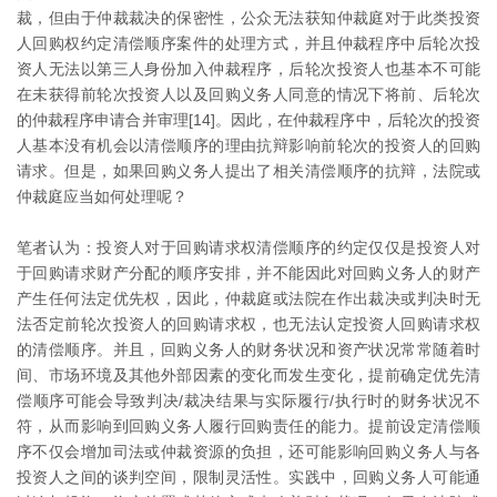
裁，但由于仲裁裁决的保密性，公众无法获知仲裁庭对于此类投资
人回购权约定清偿顺序案件的处理方式，并且仲裁程序中后轮次投
资人无法以第三人身份加入仲裁程序，后轮次投资人也基本不可能
在未获得前轮次投资人以及回购义务人同意的情况下将前、后轮次
的仲裁程序申请合并审理[14]。因此，在仲裁程序中，后轮次的投资
人基本没有机会以清偿顺序的理由抗辩影响前轮次的投资人的回购
请求。但是，如果回购义务人提出了相关清偿顺序的抗辩，法院或
仲裁庭应当如何处理呢？
笔者认为：投资人对于回购请求权清偿顺序的约定仅仅是投资人对
于回购请求财产分配的顺序安排，并不能因此对回购义务人的财产
产生任何法定优先权，因此，仲裁庭或法院在作出裁决或判决时无
法否定前轮次投资人的回购请求权，也无法认定投资人回购请求权
的清偿顺序。并且，回购义务人的财务状况和资产状况常常随着时
间、市场环境及其他外部因素的变化而发生变化，提前确定优先清
偿顺序可能会导致判决/裁决结果与实际履行/执行时的财务状况不
符，从而影响到回购义务人履行回购责任的能力。提前设定清偿顺
序不仅会增加司法或仲裁资源的负担，还可能影响回购义务人与各
投资人之间的谈判空间，限制灵活性。实践中，回购义务人可能通