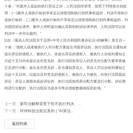
十条：“对案外人提起的执行异议之诉，人民法院经审理，按照下列情形分别处
理：(一)案外人就执行标的享有足以排除强制执行的民事权益的，判决不得执行
该执行标的；(二)案外人就执行标的不享有足以排除强制执行的民事权益的，判
决驳回诉讼请求。案外人同时提出确认其权利的诉讼请求的，人民法院可以在
判决中一并作出裁判。”
[16] 《最高人民法院关于适用<中华人民共和国民事诉讼法>的解释》第五百一
十条：“债权人或者被执行人对分配方案提出书面异议的，执行法院应当通知未
提出异议的债权人、被执行人。未提出异议的债权人、被执行人自收到通知之
日起十五日内未提出反对意见的，执行法院依异议人的意见对分配方案审查修
正后进行分配；提出反对意见的，应当通知异议人。异议人可以自收到通知之
日起十五日内，以提出反对意见的债权人、被执行人为被告，向执行法院提起
诉讼；异议人逾期未提起诉讼的，执行法院按照原分配方案进行分配。诉讼期
间进行分配的，执行法院应当提存与争议债权数额相应的款项。”
上一页：
新司法解释背景下拒不执行判决、...
下一页：
环球科技法前沿系列 | “AI算法...
返回列表