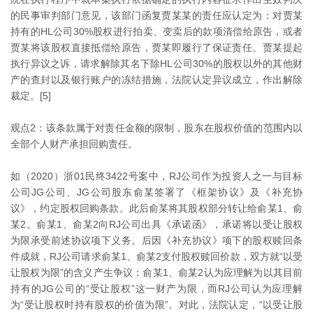
的民事审判部门意见，该部门函复贾某某的责任应认定为：对贾某
持有的HL公司30%股权进行拍卖、变卖后的款项清偿给原告，或者
贾某将该股权直接抵偿给原告，贾某即履行了保证责任。贾某提起
执行异议之诉，请求解除其名下除HL公司30%的股权以外的其他财
产的查封以及银行账户的冻结措施，法院认定异议成立，作出解除
裁定。[5]
观点2：该条款属于对责任金额的限制，股东在股权价值的范围内以
全部个人财产承担回购责任。
如（2020）浙01民终3422号案中，RJ公司作为投资人之一与目标
公司JG公司、JG公司股东俞某签署了《框架协议》及《补充协
议》，约定股权回购条款。此后俞某将其股权部分转让给俞某1、俞
某2。俞某1、俞某2向RJ公司出具《承诺函》，承诺将以受让股权
为限承受前述协议项下义务。后因《补充协议》项下的股权赎回条
件成就，RJ公司请求俞某1、俞某2支付股权赎回价款，双方就“以受
让股权为限”的含义产生争议：俞某1、俞某2认为应理解为以其目前
持有的JG公司的“受让股权”这一财产为限，而RJ公司认为应理解
为“受让股权时持有股权的价值为限”。对此，法院认定，“以受让股