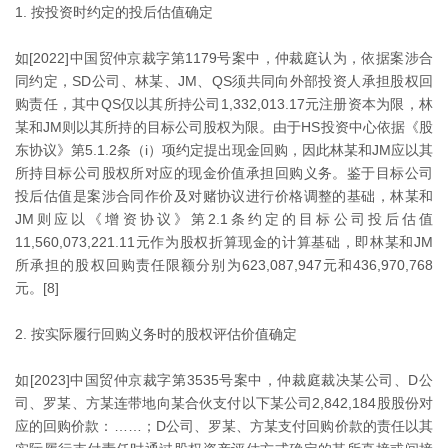
1. 按投资时约定的投后估值确定
如[2022]中国贸仲京裁字第1179号案中，仲裁庭认为，依据案涉合
同约定，SD公司、林某、JM、QS须共同向外部投资人承担股权回
购责任，其中QS仅以其所持公司1,332,013.17元注册资本为限，林
某和JM则以其所持的目标公司股权为限。由于HS投资中心依据《股
东协议》第5.1.2条（i）项约定提出现金回购，因此林某和JM应以其
所持目标公司股权所对应的现金价值承担回购义务。鉴于目标公司
投后估值是案涉合同作价及对赌协议进行价格调整的基础，林某和
JM则应以《增资协议》第2.1条约定的目标公司投后估值
11,560,073,221.11元作为股权折算现金的计算基础，即林某和JM
所承担的股权回购责任限额分别为623,087,947元和436,970,768
元。[8]
2. 按实际履行回购义务时的股权评估价值确定
如[2023]中国贸仲京裁字第3535号案中，仲裁庭裁决某公司、D公
司、罗某、方某连带地向某合伙支付以下某公司2,842,184股股份对
应的回购价款：……；D公司、罗某、方某支付回购价款的责任以其