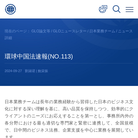
中文
現在のページ：
GLO論文等
/
GLOニュースレター
/
日本業務チーム
/ ニュース
詳細
English
日本語
環球中国法速報(NO.113)
2024-09-27
劉淑珺 | 鮑栄振
日本業務チームは長年の業務経験から習得した日本のビジネス文
化に対する深い理解を基に、高い品質を保持しつつ、効率的にク
ライアントのニーズにお応えすることを第一とし、事務所内外の
各分野における最も適切な専門家と緊密に連携して、全国規模
で、日中間のビジネス法務、企業支援を中心に業務を展開してい
ます。