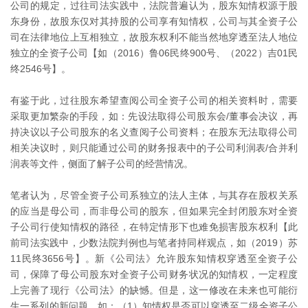
公司的规定，过往司法实践中，法院普遍认为，股东知情权源于股
东身份，故股东仅对其持股的公司享有知情权，公司与其全资子公
司在法律地位上互相独立，故股东权利不能当然地穿透至法人地位
独立的全资子公司【如（2016）鲁06民终900号、（2022）吉01民
终2546号】。
有鉴于此，过往股东希望查阅公司全资子公司的相关资料时，需要
采取更加繁杂的手段，如：先设法取得公司股东会/董事会决议，再
持决议以子公司股东的名义查阅子公司资料；在股东无法取得公司
相关决议时，则只能通过公司的财务报表中的子公司利润表/合并利
润表等文件，侧面了解子公司的经营情况。
笔者认为，尽管全资子公司系独立的法人主体，与其存在股权关系
的应当是母公司，而非母公司的股东，但如果完全封闭股东对全资
子公司行使知情权的路径，在特定情形下也难免损害股东权利【此
前司法实践中，少数法院判例也与笔者持同样观点，如（2019）苏
11民终3656号】。新《公司法》允许股东知情权穿透至全资子公
司，保障了母公司股东对全资子公司财务状况的知情权，一定程度
上完善了现行《公司法》的缺憾。但是，这一修改在未来也可能衍
生一系列的新问题，如：（1）知情权是否可以穿透至二级全资子公