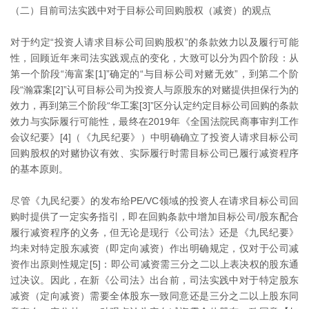
（二）目前司法实践中对于目标公司回购股权（减资）的观点
对于约定“投资人请求目标公司回购股权”的条款效力以及履行可能
性，回顾近年来司法实践观点的变化，大致可以分为四个阶段：从
第一个阶段“海富案[1]”确定的“与目标公司对赌无效”，到第二个阶
段“瀚霖案[2]”认可目标公司为投资人与原股东的对赌提供担保行为的
效力，再到第三个阶段“华工案[3]”区分认定约定目标公司回购的条款
效力与实际履行可能性，最终在2019年《全国法院民商事审判工作
会议纪要》[4]（《九民纪要》）中明确确立了投资人请求目标公司
回购股权的对赌协议有效、实际履行时需目标公司已履行减资程序
的基本原则。
尽管《九民纪要》的发布给PE/VC领域的投资人在请求目标公司回
购时提供了一定实务指引，即在回购条款中增加目标公司/股东配合
履行减资程序的义务，但无论是现行《公司法》还是《九民纪要》
均未对特定股东减资（即定向减资）作出明确规定，仅对于公司减
资作出原则性规定[5]：即公司减资需三分之二以上表决权的股东通
过决议。因此，在新《公司法》出台前，司法实践中对于特定股东
减资（定向减资）需要全体股东一致同意还是三分之二以上股东同