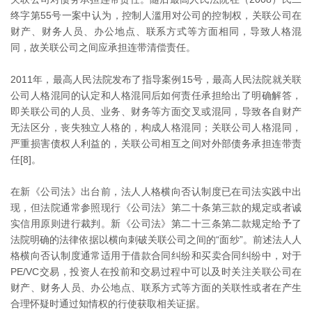
终字第55号一案中认为，控制人滥用对公司的控制权，关联公司在
财产、财务人员、办公地点、联系方式等方面相同，导致人格混
同，故关联公司之间应承担连带清偿责任。
2011年，最高人民法院发布了指导案例15号，最高人民法院就关联
公司人格混同的认定和人格混同后如何责任承担给出了明确解答，
即关联公司的人员、业务、财务等方面交叉或混同，导致各自财产
无法区分，丧失独立人格的，构成人格混同；关联公司人格混同，
严重损害债权人利益的，关联公司相互之间对外部债务承担连带责
任[8]。
在新《公司法》出台前，法人人格横向否认制度已在司法实践中出
现，但法院通常参照现行《公司法》第二十条第三款的规定或者诚
实信用原则进行裁判。新《公司法》第二十三条第二款规定给予了
法院明确的法律依据以横向刺破关联公司之间的“面纱”。前述法人人
格横向否认制度通常适用于借款合同纠纷和买卖合同纠纷中，对于
PE/VC交易，投资人在投前和交易过程中可以及时关注关联公司在
财产、财务人员、办公地点、联系方式等方面的关联性或者在产生
合理怀疑时通过知情权的行使获取相关证据。