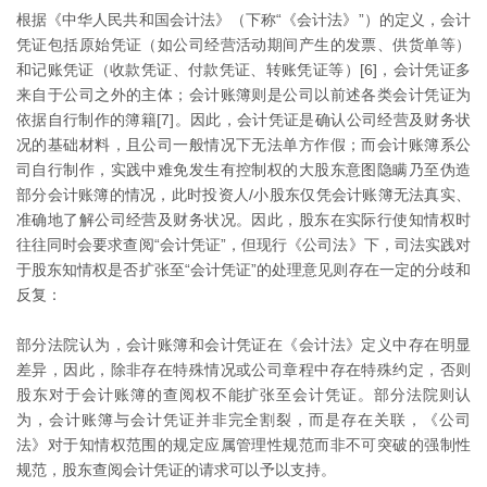
根据《中华人民共和国会计法》（下称“《会计法》”）的定义，会计
凭证包括原始凭证（如公司经营活动期间产生的发票、供货单等）
和记账凭证（收款凭证、付款凭证、转账凭证等）[6]，会计凭证多
来自于公司之外的主体；会计账簿则是公司以前述各类会计凭证为
依据自行制作的簿籍[7]。因此，会计凭证是确认公司经营及财务状
况的基础材料，且公司一般情况下无法单方作假；而会计账簿系公
司自行制作，实践中难免发生有控制权的大股东意图隐瞒乃至伪造
部分会计账簿的情况，此时投资人/小股东仅凭会计账簿无法真实、
准确地了解公司经营及财务状况。因此，股东在实际行使知情权时
往往同时会要求查阅“会计凭证”，但现行《公司法》下，司法实践对
于股东知情权是否扩张至“会计凭证”的处理意见则存在一定的分歧和
反复：
部分法院认为，会计账簿和会计凭证在《会计法》定义中存在明显
差异，因此，除非存在特殊情况或公司章程中存在特殊约定，否则
股东对于会计账簿的查阅权不能扩张至会计凭证。部分法院则认
为，会计账簿与会计凭证并非完全割裂，而是存在关联，《公司
法》对于知情权范围的规定应属管理性规范而非不可突破的强制性
规范，股东查阅会计凭证的请求可以予以支持。