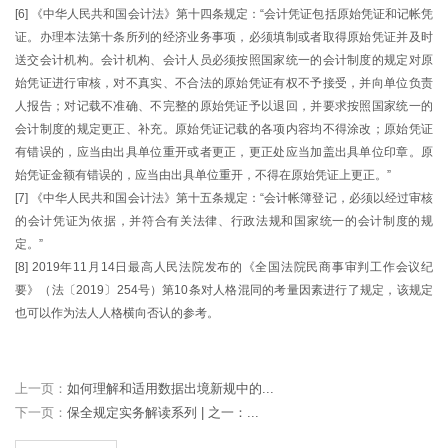
[6] 《中华人民共和国会计法》第十四条规定：“会计凭证包括原始凭证和记帐凭
证。办理本法第十条所列的经济业务事项，必须填制或者取得原始凭证并及时
送交会计机构。会计机构、会计人员必须按照国家统一的会计制度的规定对原
始凭证进行审核，对不真实、不合法的原始凭证有权不予接受，并向单位负责
人报告；对记载不准确、不完整的原始凭证予以退回，并要求按照国家统一的
会计制度的规定更正、补充。原始凭证记载的各项内容均不得涂改；原始凭证
有错误的，应当由出具单位重开或者更正，更正处应当加盖出具单位印章。原
始凭证金额有错误的，应当由出具单位重开，不得在原始凭证上更正。”
[7] 《中华人民共和国会计法》第十五条规定：“会计帐簿登记，必须以经过审核
的会计凭证为依据，并符合有关法律、行政法规和国家统一的会计制度的规
定。”
[8] 2019年11月14日最高人民法院发布的《全国法院民商事审判工作会议纪
要》（法〔2019〕254号）第10条对人格混同的考量因素进行了规定，该规定
也可以作为法人人格横向否认的参考。
上一页：
如何理解和适用数据出境新规中的...
下一页：
保全规定实务解读系列 | 之一：...