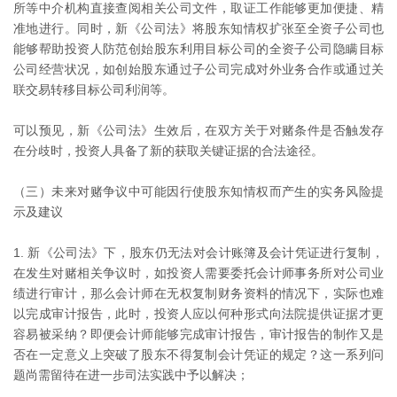
所等中介机构直接查阅相关公司文件，取证工作能够更加便捷、精
准地进行。同时，新《公司法》将股东知情权扩张至全资子公司也
能够帮助投资人防范创始股东利用目标公司的全资子公司隐瞒目标
公司经营状况，如创始股东通过子公司完成对外业务合作或通过关
联交易转移目标公司利润等。
可以预见，新《公司法》生效后，在双方关于对赌条件是否触发存
在分歧时，投资人具备了新的获取关键证据的合法途径。
（三）未来对赌争议中可能因行使股东知情权而产生的实务风险提
示及建议
新《公司法》下，股东仍无法对会计账簿及会计凭证进行复制，
在发生对赌相关争议时，如投资人需要委托会计师事务所对公司业
绩进行审计，那么会计师在无权复制财务资料的情况下，实际也难
以完成审计报告，此时，投资人应以何种形式向法院提供证据才更
容易被采纳？即便会计师能够完成审计报告，审计报告的制作又是
否在一定意义上突破了股东不得复制会计凭证的规定？这一系列问
题尚需留待在进一步司法实践中予以解决；