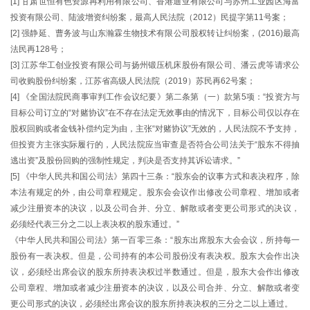
[1] 甘肃世恒有色资源再利用有限公司、香港迪亚有限公司与苏州工业园区海富
投资有限公司、陆波增资纠纷案，最高人民法院（2012）民提字第11号案；
[2] 强静延、曹务波与山东瀚霖生物技术有限公司股权转让纠纷案，(2016)最高
法民再128号；
[3] 江苏华工创业投资有限公司与扬州锻压机床股份有限公司、潘云虎等请求公
司收购股份纠纷案，江苏省高级人民法院（2019）苏民再62号案；
[4] 《全国法院民商事审判工作会议纪要》第二条第（一）款第5项：“投资方与
目标公司订立的“对赌协议”在不存在法定无效事由的情况下，目标公司仅以存在
股权回购或者金钱补偿约定为由，主张“对赌协议”无效的，人民法院不予支持，
但投资方主张实际履行的，人民法院应当审查是否符合公司法关于“股东不得抽
逃出资”及股份回购的强制性规定，判决是否支持其诉讼请求。”
[5] 《中华人民共和国公司法》第四十三条：“股东会的议事方式和表决程序，除
本法有规定的外，由公司章程规定。股东会会议作出修改公司章程、增加或者
减少注册资本的决议，以及公司合并、分立、解散或者变更公司形式的决议，
必须经代表三分之二以上表决权的股东通过。”
《中华人民共和国公司法》第一百零三条：“股东出席股东大会会议，所持每一
股份有一表决权。但是，公司持有的本公司股份没有表决权。股东大会作出决
议，必须经出席会议的股东所持表决权过半数通过。但是，股东大会作出修改
公司章程、增加或者减少注册资本的决议，以及公司合并、分立、解散或者变
更公司形式的决议，必须经出席会议的股东所持表决权的三分之二以上通过。