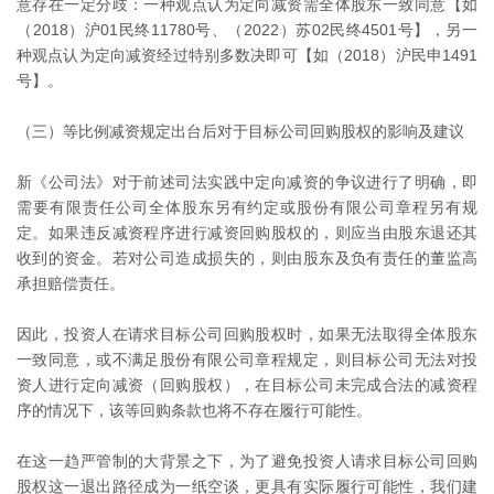
意存在一定分歧：一种观点认为定向减资需全体股东一致同意【如
（2018）沪01民终11780号、（2022）苏02民终4501号】，另一
种观点认为定向减资经过特别多数决即可【如（2018）沪民申1491
号】。
（三）等比例减资规定出台后对于目标公司回购股权的影响及建议
新《公司法》对于前述司法实践中定向减资的争议进行了明确，即
需要有限责任公司全体股东另有约定或股份有限公司章程另有规
定。如果违反减资程序进行减资回购股权的，则应当由股东退还其
收到的资金。若对公司造成损失的，则由股东及负有责任的董监高
承担赔偿责任。
因此，投资人在请求目标公司回购股权时，如果无法取得全体股东
一致同意，或不满足股份有限公司章程规定，则目标公司无法对投
资人进行定向减资（回购股权），在目标公司未完成合法的减资程
序的情况下，该等回购条款也将不存在履行可能性。
在这一趋严管制的大背景之下，为了避免投资人请求目标公司回购
股权这一退出路径成为一纸空谈，更具有实际履行可能性，我们建