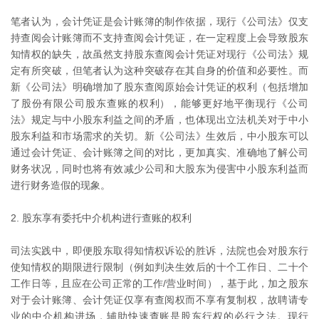
笔者认为，会计凭证是会计账簿的制作依据，现行《公司法》仅支
持查阅会计账簿而不支持查阅会计凭证，在一定程度上会导致股东
知情权的缺失，故虽然支持股东查阅会计凭证对现行《公司法》规
定有所突破，但笔者认为这种突破存在其自身的价值和必要性。而
新《公司法》明确增加了股东查阅原始会计凭证的权利（包括增加
了股份有限公司股东查账的权利），能够更好地平衡现行《公司
法》规定与中小股东利益之间的矛盾，也体现出立法机关对于中小
股东利益和市场需求的关切。新《公司法》生效后，中小股东可以
通过会计凭证、会计账簿之间的对比，更加真实、准确地了解公司
财务状况，同时也将有效减少公司和大股东为侵害中小股东利益而
进行财务造假的现象。
2. 股东享有委托中介机构进行查账的权利
司法实践中，即便股东取得知情权诉讼的胜诉，法院也会对股东行
使知情权的期限进行限制（例如判决生效后的十个工作日、二十个
工作日等，且应在公司正常的工作/营业时间），基于此，加之股东
对于会计账簿、会计凭证仅享有查阅权而不享有复制权，故聘请专
业的中介机构进场，辅助快速查账是股东行权的必行之法。现行