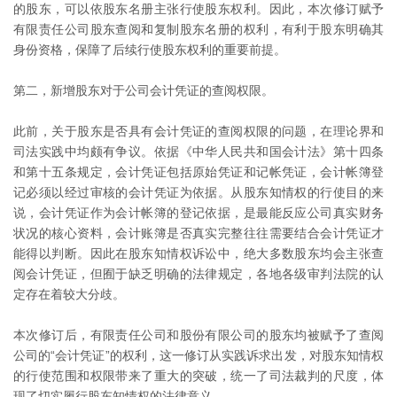
的股东，可以依股东名册主张行使股东权利。因此，本次修订赋予
有限责任公司股东查阅和复制股东名册的权利，有利于股东明确其
身份资格，保障了后续行使股东权利的重要前提。
第二，新增股东对于公司会计凭证的查阅权限。
此前，关于股东是否具有会计凭证的查阅权限的问题，在理论界和
司法实践中均颇有争议。依据《中华人民共和国会计法》第十四条
和第十五条规定，会计凭证包括原始凭证和记帐凭证，会计帐簿登
记必须以经过审核的会计凭证为依据。从股东知情权的行使目的来
说，会计凭证作为会计帐簿的登记依据，是最能反应公司真实财务
状况的核心资料，会计账簿是否真实完整往往需要结合会计凭证才
能得以判断。因此在股东知情权诉讼中，绝大多数股东均会主张查
阅会计凭证，但囿于缺乏明确的法律规定，各地各级审判法院的认
定存在着较大分歧。
本次修订后，有限责任公司和股份有限公司的股东均被赋予了查阅
公司的“会计凭证”的权利，这一修订从实践诉求出发，对股东知情权
的行使范围和权限带来了重大的突破，统一了司法裁判的尺度，体
现了切实履行股东知情权的法律意义。