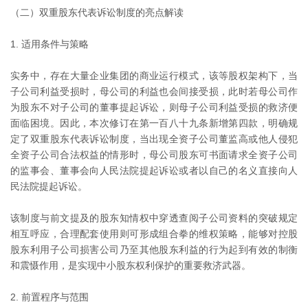
（二）双重股东代表诉讼制度的亮点解读
1. 适用条件与策略
实务中，存在大量企业集团的商业运行模式，该等股权架构下，当
子公司利益受损时，母公司的利益也会间接受损，此时若母公司作
为股东不对子公司的董事提起诉讼，则母子公司利益受损的救济便
面临困境。因此，本次修订在第一百八十九条新增第四款，明确规
定了双重股东代表诉讼制度，当出现全资子公司董监高或他人侵犯
全资子公司合法权益的情形时，母公司股东可书面请求全资子公司
的监事会、董事会向人民法院提起诉讼或者以自己的名义直接向人
民法院提起诉讼。
该制度与前文提及的股东知情权中穿透查阅子公司资料的突破规定
相互呼应，合理配套使用则可形成组合拳的维权策略，能够对控股
股东利用子公司损害公司乃至其他股东利益的行为起到有效的制衡
和震慑作用，是实现中小股东权利保护的重要救济武器。
2. 前置程序与范围