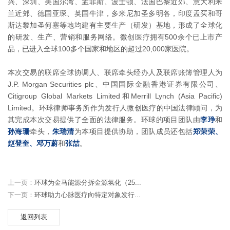
兴、深圳、美国尔湾、孟菲斯、波士顿、法国巴黎近郊、意大利米
兰近郊、德国亚琛、英国牛津，多米尼加圣多明各，印度孟买和哥
斯达黎加圣何塞等地均建有主要生产（研发）基地，形成了全球化
的研发、生产、营销和服务网络。微创医疗拥有500余个已上市产
品，已进入全球100多个国家和地区的超过20,000家医院。
本次交易的联席全球协调人、联席牵头经办人及联席账簿管理人为
J.P. Morgan Securities plc、中国国际金融香港证券有限公司、
Citigroup Global Markets Limited和Merrill Lynch (Asia Pacific)
Limited。环球律师事务所作为发行人微创医疗的中国法律顾问，为
其完成本次交易提供了全面的法律服务。环球的项目团队由
李琤
和
孙海珊
牵头，
朱瑞清
为本项目提供协助，团队成员还包括
郑荣荣、
赵登奎、邓万蔚
和
张喆
。
上一页：
环球为金马能源分拆金源氢化（25...
下一页：
环球助力心脉医疗向特定对象发行...
返回列表