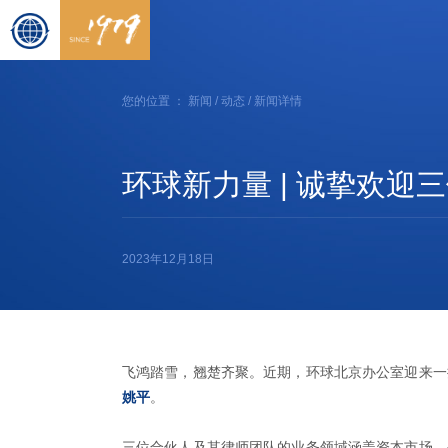
您的位置 ：
新闻
/
动态
/ 新闻详情
环球新力量 | 诚挚欢
2023年12月18日
飞鸿踏雪，翘楚齐聚。近期，环球北京办公室迎来一
姚平
。
三位合伙人及其律师团队的业务领域涵盖资本市场、