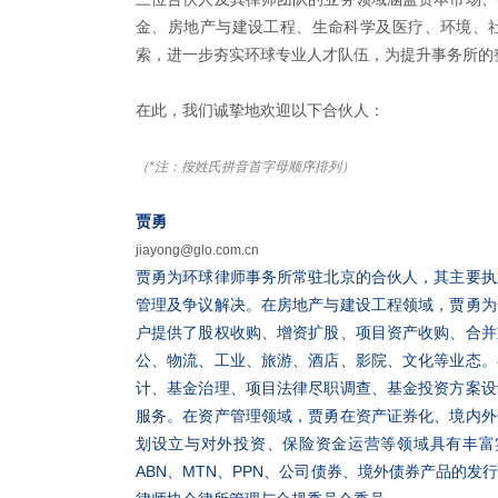
金、房地产与建设工程、生命科学及医疗、环境、社
索，进一步夯实环球专业人才队伍，为提升事务所的
在此，我们诚挚地欢迎以下合伙人：
（*注：按姓氏拼音首字母顺序排列）
贾勇
jiayong@glo.com.cn
贾勇为环球律师事务所常驻北京的合伙人，其主要执
管理及争议解决。在房地产与建设工程领域，贾勇为
户提供了股权收购、增资扩股、项目资产收购、合并
公、物流、工业、旅游、酒店、影院、文化等业态。
计、基金治理、项目法律尽职调查、基金投资方案设
服务。在资产管理领域，贾勇在资产证券化、境内外
划设立与对外投资、保险资金运营等领域具有丰富实务
ABN、MTN、PPN、公司债券、境外债券产品的