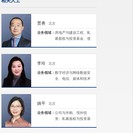
相关人士
贾勇
北京
业务领域：
房地产与建设工程、私
募股权与投资基金、债
务重组与公司清算/破
产、资本市场、争议解
决
李玲
北京
业务领域：
数字经济与网络数据安
全、电信、媒体和技术
（TMT）、公司与并
购、境外投资、合规与
风控
姚平
北京
业务领域：
公司与并购、境外投
资、私募股权与投资基
金、生命科学及医疗、
资本市场