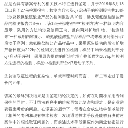
品是否具有涉案专利的相关技术特征进行鉴定，并于2019年6月18
日出具了27份检测报告，检测内容涉及cj7启动子的检测报告共18份
（涉及赖氨酸硫酸盐产品的检测报告共10份，涉及赖氨酸盐酸盐产
品的检测报告共8份），该18份检测报告中“检测方法”一栏载明内容
显示，采用的方法均涉及使用正向、反向两对扩增引物。“检测结
果”一栏载明内容显示，赖氨酸硫酸盐产品样品中均未检测到部分cj7
启动子序列；赖氨酸盐酸盐产品样品中，采用原告提供的所涉扩增
产物长度为222bp的检测方法进行的检测，样品中均未检测到部分
cj7启动子序列，采用原告提供的所涉扩增产物长度为187bp的检测
方法进行的检测，样品中检测到部分cj7启动子序列。
先勿论取证过程的复杂性，单就审理时间而言，一审二审走过了漫
长的五年。
该案的最终判决结果是由鉴定结论决定的，如何在对菌株采用专利
保护的同时，不让司法程序中的维权再如此复杂和艰难，是企业需
要着重考虑的问题。在该案的启示下，笔者在合成生物学领域进行
了相关的专利和现有技术检索，发现通过技术手段是能够解决前述
案件中的艰难取证问题的，而前述技术手段更应作为商业秘密进行