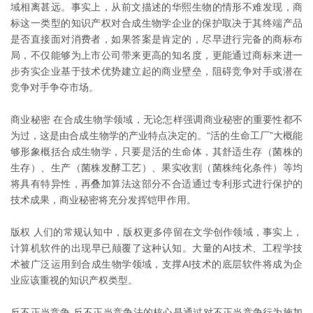
域相离甚远。事实上，从前文描述的华熙生物的情形不难发现，商
标这一类型的知识产权对合成生物学企业的保护取决于其终端产品
是否直接面对消费者，如果答案是肯定的，尽早进行完备的商标布
局，不仅能够为上市公司带来更高的知名度，更能通过商标来进一
步夯实企业基于技术优势建立起的商业壁垒，阻碍竞争对手或潜在
竞争对手争夺市场。
商业秘密 在合成生物学领域，无论怎样强调商业秘密的重要性都不
为过，这是由合成生物学的产业特点决定的。“活的生命工厂”大概能
够形象概括合成生物学，只要是活的生命体，其舒适生存（菌株的
生存）、生产（菌株发酵工艺）、果实收割（菌株纯化条件）等均
将具有特异性，再叠加算法这部分不合适通过专利形式进行保护的
技术成果，商业秘密将充分发挥铠甲作用。
版权 人们的常规认知中，版权更多停留在文学创作领域，事实上，
计算机软件的出现早已颠覆了这种认知。大量的AI技术、工程学技
术被广泛运用到合成生物学领域，支撑AI技术的底层软件将成为企
业应该重视的知识产权类型。
反不正当竞争 反不正当竞争法的核心是通过对不正当竞争行为施加