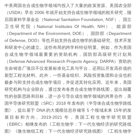
中美两国在合成生物学领域均投入了大量的政策资源。美国农业部
（USDA）早在 2006 年就开始支持合成生物学领域的相关研究，随
后国家科学基金会（National Sanitation Foundation, NSF）、国立
卫生研究院（National Institutes Of Health, NIH）、能源部
（Department of the Environment, DOE）、国防部（Department
of Defense, DOD）等也开始支持合成生物学的基础研究、技术开发
和研发中心的建立。这些布局的跨学科特征明显。例如，作为美国
合成生物学领域最重要的资助机构，国防部高级研究计划局
（Defense Advanced Research Projects Agency, DARPA）资助的
生命铸造厂项目不仅发展标准化工具与平台，还用以开发高价值的
新型工程化材料。此外，一些基金组织、风险投资集团和企业也积
极参与和支持合成生物学项目，并促进其转化应用。近年来，美国
研究机构与企业联合，通过发布各类合成生物学路线图，提出颠覆
性的创新思路和目标，进一步引导合成生物学领域的跨界合作，美
国半导体研究联盟（SRC）2018 年发布的《半导体合成生物学路线
图》，提出基于 DNA 的大规模信息存储等 5 个领域未来 15年的发
展目标和方向。2019-2021 年，美国工程生物学研究联盟
（EBRC）相继发布的《工程生物学：下一代生物经济的研究路线
图》《微生物组工程：下一代生物经济研究路线图》《工程生物学