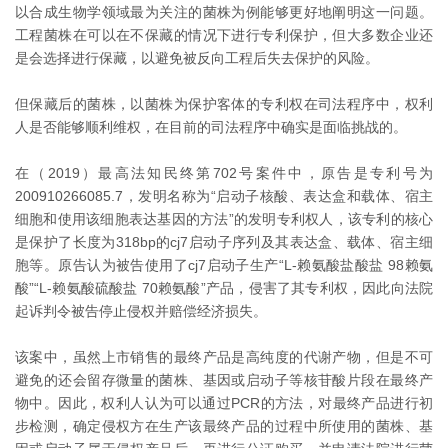
以合成生物学领域最为关注的菌株为例能够更好地阐明这一问题。
工程菌株在可以在不保藏的情况下进行专利保护，但大多数企业还
是会选择进行保藏，以避免被反向工程后失去保护的风险。
但保藏后的菌株，以菌株为保护客体的专利权在司法程序中，权利
人是否能够顺利维权，在目前的司法程序中确实是面临挑战的。
在（2019）最高法知民终第702号案件中，原告是专利号为
200910266085.7，发明名称为“启动子核酸、表达盒和载体、宿主
细胞和使用该细胞表达基因的方法”的发明专利权人，该专利的核心
是保护了长度为318bp的cj7启动子序列及其表达盒、载体、宿主细
胞等。原告认为被告使用了cj7启动子生产“L-赖氨酸盐酸盐 98赖氨
酸”“L-赖氨酸硫酸盐 70赖氨酸”产品，侵害了其专利权，因此向法院
起诉判令被告停止侵权并赔偿经济损失。
该案中，虽然上市销售的最终产品是高纯度的代谢产物，但是不可
避免的还会留存微量的菌株、基因或启动子等核苷酸片段在最终产
物中。因此，权利人认为可以通过PCR的方法，对最终产品进行初
步检测，确定侵权方在生产该最终产品的过程中所使用的菌株、基