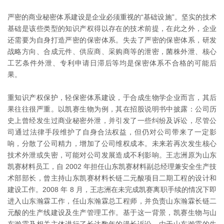
严密的商业秘密体系建设是企业必须重视的“基础设施”。坚实的技术
基础是该些类型的知识产权得以存在的技术前提，在此之外，企业
还需要为自身打造严密的保密体系。失去了严密的保密体系，研发
战略方向、合成元件、供应商、采购商等的泄密，菌株外泄、核心
工艺条件外泄、专利申请日滞后等均是保密体系不合格的可能后
果。
重知识产权保护，轻保密体系建设，于合成生物学企业而言，其后
果往往很严重。以凯赛生物为例，其在招股说明书中披露：公司历
史上曾经发生过商业秘密外泄，并引发了一些纠纷及诉讼，尽管公
司通过法律手段维护了自身合法权益，但仍对公司带来了一定影
响，分散了公司精力，增加了公司维权成本。未来若再次发生核心
技术外泄或失密，可能对公司发展造成不利影响。王志洲原为山东
凯赛材料员工，自 2002 年担任山东凯赛材料副总经理兼安全生产技
术部部长，曾主持山东凯赛材料长链二元酸项目二期工程的设计和
建设工作。2008 年 8 月，王志洲在未完成凯赛离职手续的情况下即
进入山东瀚霖工作，任山东瀚霖总工程师，并负责山东瀚霖长链二
元酸的生产线建设及生产管理工作。基于这一背景，凯赛生物与山
东瀚霖及相关主体进行了长达数年的漫长诉讼。由于山东瀚霖的生