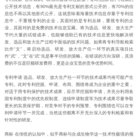
公开技术信息，有90%最先是专利文献的形式公开的，有70%的信
息也不再以其他形式公开。这就意味着海量技术信息存量于专利信
息中，不重视专利的企业，其面对的是专利丛林，重视专利的企
业，其面对的是免费的技术信息宝藏。将为选品、研发、放大生产
节约大量的试错成本，也能够借助已有的技术信息更快地解决研
发、选品和放大生产过程中面临的技术问题。如果将专利导航检索
比作“文”，将启动选品、研发、放大生产任一环节的真实项目比
作“武”，“文”在“武”先是事半功倍的策略。在错误的方向深耕，其浪
费的不仅是巨额研发费用，更是企业宝贵的竞争优势时间。
专利申请 选品、研发、放大生产任一环节的技术成果均有可能产生
专利。此时专利挖掘、申请、布局、围猎将成为企业的重中之重，
对适于用专利保护的技术成果，应尽早挖掘和申请，并充分利用各
国专利制度中的优先权制度、连续申请制度等为技术成果尽量争取
更长的实质保护期，对竞争对手的专利预警、专利围猎也可以在专
利申请环节一并完成，当然这些都离不开充分深入的专利检索和有
针对性的研发。
商标 在传统的认知中，似乎商标与合成生物学这一技术性极强的领