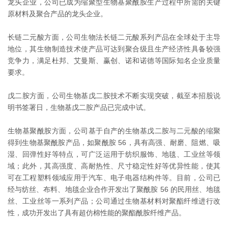
龙头企业，公司已成为缩聚型生物基聚酰胺生产过程中所需的关键
原材料及聚合产品的龙头企业。
长链二元酸方面，公司生物法长链二元酸系列产品在全球处于主导
地位，其生物制造技术使产品可达到聚合级且生产经济性具备较强
竞争力，满足杜邦、艾曼斯、赢创、诺和诺德等国际知名企业质量
要求。
戊二胺方面，公司生物基戊二胺技术不断实现突破，截至本招股说
明书签署日，生物基戊二胺产品已完成中试。
生物基聚酰胺方面，公司基于自产的生物基戊二胺与二元酸的缩聚
得到生物基聚酰胺产品，如聚酰胺 56，具有高强、耐磨、阻燃、吸
湿、回弹性好等特点，可广泛运用于纺织服饰、地毯、工业丝等领
域；此外，其高强度、高耐热性、尺寸稳定性好等优异性能，使其
可在工程塑料领域应用于汽车、电子电器结构件等。目前，公司已
经与纺丝、布料、地毯企业合作开发出了聚酰胺 56 的民用丝、地毯
丝、工业丝等一系列产品；公司通过生物基材料对聚酯纤维进行改
性，成功开发出了具有超仿棉性能的聚酯酰胺纤维产品。