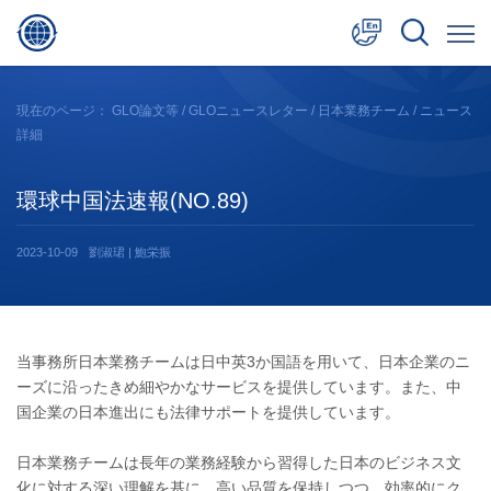
中文
現在のページ：
GLO論文等
/
GLOニュースレター
/
日本業務チーム
/ ニュース
詳細
English
日本語
環球中国法速報(NO.89)
2023-10-09
劉淑珺 | 鮑栄振
当事務所日本業務チームは日中英3か国語を用いて、日本企業のニ
ーズに沿ったきめ細やかなサービスを提供しています。また、中
国企業の日本進出にも法律サポートを提供しています。
日本業務チームは長年の業務経験から習得した日本のビジネス文
化に対する深い理解を基に、高い品質を保持しつつ、効率的にク