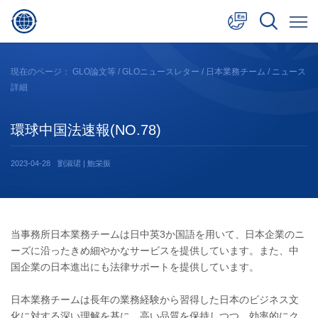
中文
現在のページ：
GLO論文等
/
GLOニュースレター
/
日本業務チーム
/ ニュース
詳細
English
日本語
環球中国法速報(NO.78)
2023-04-28
劉淑珺 | 鮑栄振
当事務所日本業務チームは日中英3か国語を用いて、日本企業のニ
ーズに沿ったきめ細やかなサービスを提供しています。また、中
国企業の日本進出にも法律サポートを提供しています。
日本業務チームは長年の業務経験から習得した日本のビジネス文
化に対する深い理解を基に、高い品質を保持しつつ、効率的にク