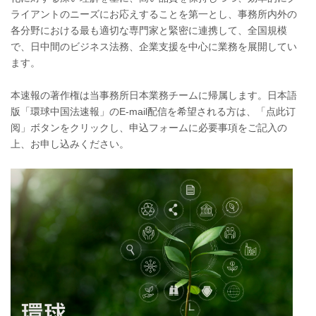
ライアントのニーズにお応えすることを第一とし、事務所内外の
各分野における最も適切な専門家と緊密に連携して、全国規模
で、日中間のビジネス法務、企業支援を中心に業務を展開してい
ます。
本速報の著作権は当事務所日本業務チームに帰属します。日本語
版「環球中国法速報」のE-mail配信を希望される方は、「点此订
阅」ボタンをクリックし、申込フォームに必要事項をご記入の
上、お申し込みください。