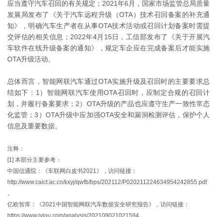
应当遵守汽车召回的有关规定；2021年6月，国家市场监管总局质量
发展局发布了《关于汽车远程升级（OTA）技术召回备案的补充通
知》，明确汽车生产者在从事OTA技术活动或召回计划备案时需提
交评估的相关信息；2022年4月15日，工信部发布了《关于开展汽
车软件在线升级备案的通知》，规定车企应在完成备案后才能实施
OTA升级活动。
总体而言，智能网联汽车通过OTA实施升级及召回时的主要要求总
结如下：1）智能网联汽车使用OTA召回时，应制定合规的召回计
划，并履行备案要求；2）OTA升级的产品也应遵守生产一致性常态
化监管；3）OTA升级中应加强OTA安全和漏洞检测评估，保护个人
信息及重要数据。
注释：
[1] 本部分主要参考：
中国信通院：《车联网白皮书2021》，访问链接：
http://www.caict.ac.cn/kxyj/qwfb/bps/202112/P020211224634954242855.pdf
。
亿欧智库：《2021中国智能网联汽车数据安全研究报告》，访问链接：
https://www.iyiou.com/analysis/202109021021594。