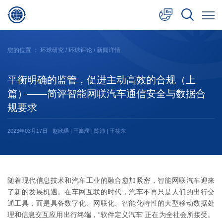
中文
您的位置 ：
环球研究
/
环球评论
/ 新闻详情
English
平衡明确的监管，促进主动高效的合规（上
日本語
篇）——简评智能网联汽车通信安全与数据合
规要求
2023年03月17日
赵欣瑶 | 王旖璞 | 陈沛 | 王筱东
随着现代信息技术和汽车工业的融合愈加紧密，智能网联汽车迎来
了新的发展机遇。在车网互联的时代，汽车不再只是人们的出行交
通工具，而是具备数字化、网联化、智能化特性的大型移动数据处
理和信息交互应用出行终端，“软件定义汽车”正在为全社会所接受。