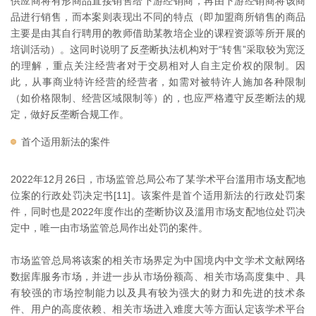
供应商将有形商品直接销售给下游经销商，再由下游经销商将该商
品进行销售，而本案则表现出不同的特点（即加盟商所销售的商品
主要是由其自行聘用的教师借助某教培企业的课程资源等所开展的
培训活动）。这同时说明了反垄断执法机构对于“转售”采取较为宽泛
的理解，重点关注经营者对于交易相对人自主定价权的限制。因
此，从事商业特许经营的经营者，如需对被特许人施加各种限制
（如价格限制、经营区域限制等）的，也应严格遵守反垄断法的规
定，做好反垄断合规工作。
首个适用新法的案件
2022年12月26日，市场监管总局公布了某学术平台滥用市场支配地
位案的行政处罚决定书[11]。该案件是首个适用新法的行政处罚案
件，同时也是2022年度作出的垄断协议及滥用市场支配地位处罚决
定中，唯一由市场监管总局作出处罚的案件。
市场监管总局将该案的相关市场界定为中国境内中文学术文献网络
数据库服务市场，并进一步从市场份额高、相关市场高度集中、具
有较强的市场控制能力以及具有较为强大的财力和先进的技术条
件、用户的高度依赖、相关市场进入难度大等方面认定该学术平台