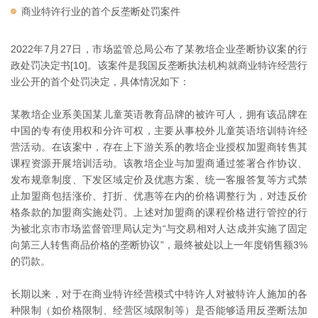
商业特许行业的首个反垄断处罚案件
2022年7月27日，市场监管总局公布了某教培企业垄断协议案的行
政处罚决定书[10]。该案件是我国反垄断执法机构就商业特许经营行
业公开的首个处罚决定，具体情况如下：
某教培企业系美国某儿童英语教育品牌的被许可人，拥有该品牌在
中国的专有使用权和分许可权，主要从事校外儿童英语培训特许经
营活动。在该案中，存在上下游关系的教培企业授权加盟商转售其
课程资源开展培训活动。该教培企业与加盟商通过签署合作协议、
发布规章制度、下发区域定价及优惠方案、统一客服答复等方式禁
止加盟商包括涨价、打折、优惠等在内的价格调整行为，对违反价
格条款的加盟商实施处罚。上述对加盟商的课程价格进行管控的行
为被北京市市场监督管理局认定为“与交易相对人达成并实施了固定
向第三人转售商品价格的垄断协议”，最终被处以上一年度销售额3%
的罚款。
长期以来，对于在商业特许经营模式中特许人对被特许人施加的各
种限制（如价格限制、经营区域限制等）是否能够适用反垄断法加