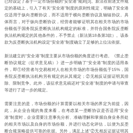
已经设定了基于一定市场份额的“安全港”规则[3]。新法在前述文件规
定的基础上，引入了有关“安全港”制度的原则性规定，明确了安全港
仅适用于纵向垄断协议，而不适用于横向垄断协议及轴辐协议。具
体而言，对于纵向垄断协议，经营者能够证明其在相关市场的市场
份额低于国务院反垄断执法机构规定的标准，并符合国务院反垄断
执法机构规定的其他条件的，不予禁止（新法第18条第3款）。该条
款为反垄断执法机构设定“安全港”制度确立了足够的上位法依据。
新法建立的“安全港”制度主要从市场份额的角度进行考虑。《禁止垄
断协议规定（征求意见稿）》进一步明确了“安全港”制度的适用条
件，即①经营者与交易相对人在相关市场的市场份额低于15%，国
务院反垄断执法机构另有规定的从其规定；②无相反证据证明其排
除、限制竞争。此外，该征求意见稿还对“安全港”制度的申请与审查
等进行了进一步的规定。
需要注意的是，市场份额的计算需要以相关市场的界定为前提，因
此，从企业合规的角度来看，在考虑某一垄断协议是否适用“安全
港”制度时，企业需要注意事先分析、准确理解和掌握自身业务所处
的相关市场以及自身的市场份额，并进行动态化评估，以便为反垄
断合规策略提供可靠的依据。另外，满足上述“②无相反证据证明其