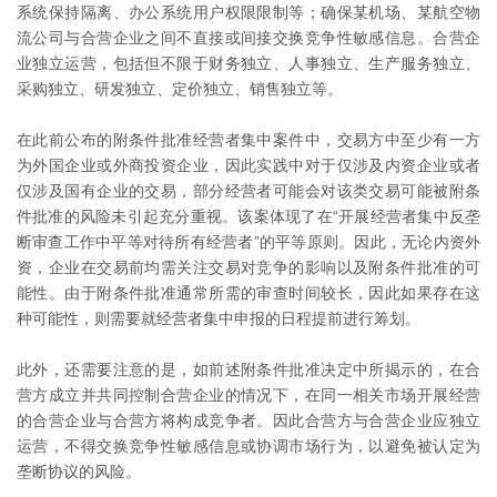
系统保持隔离、办公系统用户权限限制等；确保某机场、某航空物
流公司与合营企业之间不直接或间接交换竞争性敏感信息。合营企
业独立运营，包括但不限于财务独立、人事独立、生产服务独立、
采购独立、研发独立、定价独立、销售独立等。
在此前公布的附条件批准经营者集中案件中，交易方中至少有一方
为外国企业或外商投资企业，因此实践中对于仅涉及内资企业或者
仅涉及国有企业的交易，部分经营者可能会对该类交易可能被附条
件批准的风险未引起充分重视。该案体现了在“开展经营者集中反垄
断审查工作中平等对待所有经营者”的平等原则。因此，无论内资外
资，企业在交易前均需关注交易对竞争的影响以及附条件批准的可
能性。由于附条件批准通常所需的审查时间较长，因此如果存在这
种可能性，则需要就经营者集中申报的日程提前进行筹划。
此外，还需要注意的是，如前述附条件批准决定中所揭示的，在合
营方成立并共同控制合营企业的情况下，在同一相关市场开展经营
的合营企业与合营方将构成竞争者。因此合营方与合营企业应独立
运营，不得交换竞争性敏感信息或协调市场行为，以避免被认定为
垄断协议的风险。