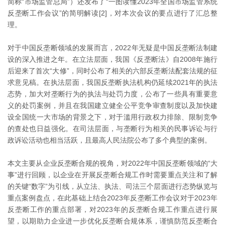
简称“市场监管总局”）还发布了“一图读懂2023年全国市场监管系统
反垄断工作会议”的简明解读[2]，对本次会议的要点进行了汇总整
理。
对于中国反垄断领域的发展而言，2022年无疑是中国反垄断法制建
设的深入推进之年。在立法层面，我国《反垄断法》自2008年施行
后迎来了首次“大修”，同时公布了相关的六部反垄断法配套法规的征
求意见稿。在执法层面，我国反垄断执法机构仍延续2021年的执法
态势，加大对垄断行为的执法与处罚力度，公布了一些具有重要意
义的处罚案例，并且在我国建立健全公平竞争审查制度以及加快建
设全国统一大市场的背景之下，对于滥用行政权力排除、限制竞争
的查处也日益强化。在司法层面，与垄断行为相关的民事诉讼与行
政诉讼活动也相当活跃，且最高人民法院公布了多个典型的案例。
本文主要从企业反垄断合规的视角，对2022年中国反垄断领域的“大
事”进行回顾，以企业在开展反垄断合规工作时需要重点关注和了解
的关键“数字”为引线，从立法、执法、司法三个层面进行态势纵览与
重点案例盘点，在此基础上结合2023年反垄断工作会议对于2023年
反垄断工作的重点部署，对2023年的反垄断合规工作重点进行展
望，以期助力企业进一步优化反垄断合规体系，谨慎防范反垄断合