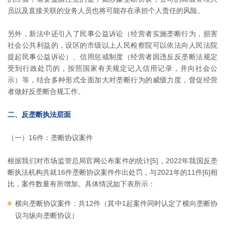
员以及直接关联的业务人员也将可能存在承担个人责任的风险。
另外，新法中还引入了民事公益诉讼（经营者实施垄断行为，损害
社会公共利益的，设区的市级以上人民检察院可以依法向人民法院
提起民事公益诉讼）、信用惩戒制度（经营者因违反反垄断法规定
受到行政处罚的，按照国家有关规定记入信用记录，并向社会公
示）等，结合多种形式全面加大对垄断行为的威慑力度，督促经营
者做好反垄断合规工作。
二、反垄断执法层面
（一）16件：垄断协议案件
根据我们对市场监管总局官网公布案件的统计[5]，2022年我国反垄
断执法机构共就16件垄断协议案件作出处罚，与2021年的11件[6]相
比，案件数量有所增加。具体情况如下表所示：
横向垄断协议案件：共12件（其中1起案件同时认定了横向垄断协
议与纵向垄断协议）