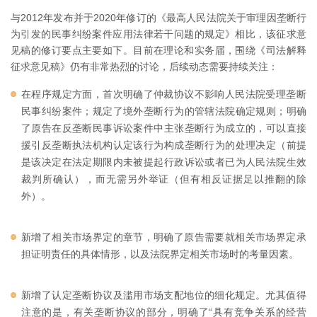
与2012年发布并于2020年修订的《最高人民法院关于审理因垄断行
为引发的民事纠纷案件应用法律若干问题的规定》相比，该征求意
见稿的修订要点主要如下。目前在理论和实务届，围绕《司法解释
征求意见稿》仍有非常热烈的讨论，后续动态需要持续关注：
在程序规定方面，首次明确了仲裁协议不影响人民法院受理垄断
民事纠纷案件；规定了境外垄断行为的管辖法院确定规则；明确
了原告在反垄断民事诉讼案件中主张垄断行为成立的，可以直接
援引反垄断执法机构认定该行为构成垄断行为的处理决定（前提
是该决定在法定期限内未被提起行政诉讼或者已为人民法院生效
裁判所确认），而无需另外举证（但有相反证据足以推翻的除
外）。
新增了相关市场界定的章节，明确了原告需要就相关市场界定承
担证明责任的具体情形，以及法院界定相关市场时的考量因素。
新增了认定垄断协议及滥用市场支配地位的细化规定。尤其值得
注意的是，有关垄断协议的部分，明确了“具有竞争关系的经营