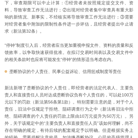
下，审查期限可以中止计算：①经营者未按照规定提交文件、资
料，导致审查工作无法进行；②出现对经营者集中审查具有重大影
响的新情况、新事实，不经核实将导致审查工作无法进行；③需要
对经营者集中附加的限制性条件进一步评估，且经营者提出中止请
求（新法第32条）。
“停钟”制度引入后，经营者应当更加重视申报文件、资料的质量和反
馈效率，以争取快速获得批准。在拟订交易时间表以及交易文件中
的相关条款时也应将可能发生“停钟”的情形适当考虑在内。
垄断协议的个人责任、民事公益诉讼、信用惩戒制度等责任
新法新增了垄断协议的个人责任，即经营者的法定代表人、主要负
责人和直接责任人员对达成垄断协议负有个人责任的，可以处100万
元以下的罚款（新法第56条第1款）。特别需要注意的是，对于个人
责任，旧法中仅规定于拒绝、阻碍调查行为之中（新法将旧法中拒
绝、阻碍调查的个人责任的罚款上限由10万元提升为50万元）。另
外，关于该规定中的“主要负责人和直接责任人员”该如何理解，尚不
存在明确的规定，有待后续的配套规定予以明确。但是根据实务上
的经验，需要提醒注意的是，如涉嫌垄断协议，公司的高级管理人