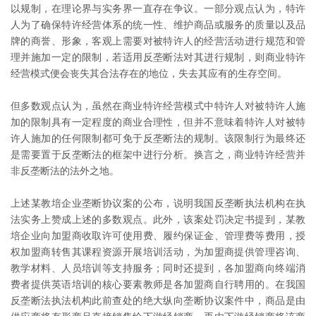
以规制，在理论界与实务界一直存在争议。一部分观点认为，特许
人为了确保特许经营体系的统一性、维护商品或服务的质量以及品
牌的商誉、形象，客观上需要对被特许人的经营活动进行规范和管
理并施加一定的限制，若适用反垄断法对其进行规制，则商业特许
经营模式便会丧失其合法存在的地位，失去其应有的生存空间。
但多数观点认为，虽然在商业特许经营模式中特许人对被特许人施
加的限制具有一定程度的商业合理性，但并不意味着特许人对被特
许人施加的任何限制都可免于反垄断法的规制。该限制行为最终还
是需要置于反垄断法的框架中进行分析。换言之，商业特许经营并
非反垄断法的法外之地。
上述某教培企业垄断协议案的公布，说明我国反垄断执法机构在执
法实务上赞成上述的多数观点。此外，该案处罚决定书提到，某教
培企业向加盟商收取许可使用费、履约保证金、管理费等费用，授
权加盟商转售其课程资源开展培训活动，为加盟商提供管理咨询、
教学材料、人员培训等支持服务；同时还提到，各加盟商向终端消
费者提供英语培训的核心要素教师是各加盟商自行聘用的。在我国
反垄断法执法机构此前查处的绝大纵向垄断协议案件中，商品是由