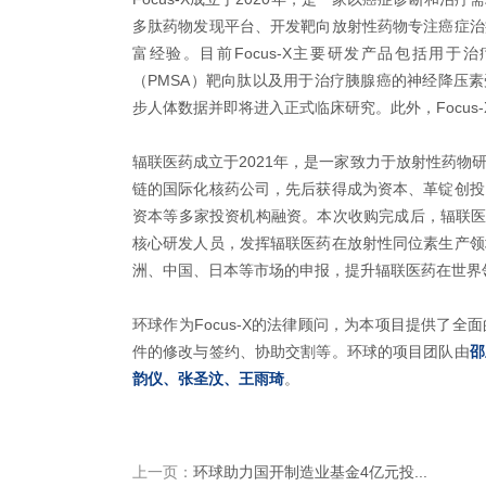
多肽药物发现平台、开发靶向放射性药物专注癌症治
富经验。目前Focus-X主要研发产品包括用
（PMSA）靶向肽以及用于治疗胰腺癌的神经降压素
步人体数据并即将进入正式临床研究。此外，Focus
辐联医药成立于2021年，是一家致力于放射性药物
链的国际化核药公司，先后获得成为资本、革锭创投
资本等多家投资机构融资。本次收购完成后，辐联医药
核心研发人员，发挥辐联医药在放射性同位素生产领
洲、中国、日本等市场的申报，提升辐联医药在世界
环球作为Focus-X的法律顾问，为本项目提供了
件的修改与签约、协助交割等。环球的项目团队由
邵
韵仪、张圣汶、王雨琦
。
上一页：
环球助力国开制造业基金4亿元投...