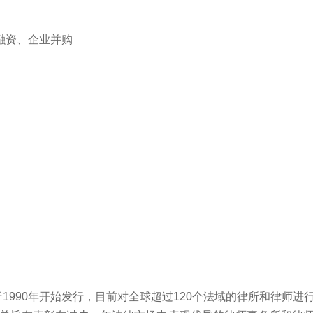
融资、企业并购
）于1990年开始发行，目前对全球超过120个法域的律所和律