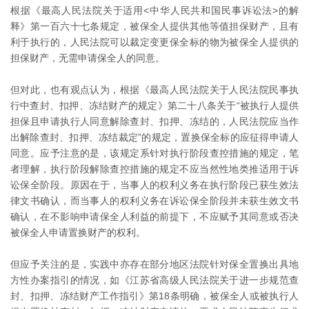
根据《最高人民法院关于适用<中华人民共和国民事诉讼法>的解
释》第一百六十七条规定，被保全人提供其他等值担保财产，且有
利于执行的，人民法院可以裁定变更保全标的物为被保全人提供的
担保财产，无需申请保全人的同意。
但对此，也有观点认为，根据《最高人民法院关于人民法院民事执
行中查封、扣押、冻结财产的规定》第二十八条关于“被执行人提供
担保且申请执行人同意解除查封、扣押、冻结的，人民法院应当作
出解除查封、扣押、冻结裁定”的规定，置换保全标的应征得申请人
同意。应予注意的是，该规定系针对执行阶段查控措施的规定，笔
者理解，执行阶段解除查控措施的规定不应当然性地类推适用于诉
讼保全阶段。原因在于，当事人的权利义务在执行阶段已获生效法
律文书确认，而当事人的权利义务在诉讼保全阶段并未获生效文书
确认，在不影响申请保全人利益的前提下，不应赋予其同意或否决
被保全人申请置换财产的权利。
但应予关注的是，实践中亦存在部分地区法院针对保全置换出具地
方性办案指引的情况，如《江苏省高级人民法院关于进一步规范查
封、扣押、冻结财产工作指引》第18条明确，被保全人或被执行人