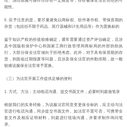
性、冻结措施可操作性存在一定难度等，存在被保全法官拒绝的可
能性。
5. 应予注意的是，要尽量避免以商标权、软件著作权、带保质期的
存货（包括但不限于药品、医疗器械和计生用品等）作为置换标的
鉴于知识产权的价值较难确定，通常需要通过资产评估确定，且涉
及中国版权保护中心和国家工商行政管理局商标局的外部协助执
行，大部分保全法官倾向于拒绝考虑。此外，对于具有保质期的存
货，则面临过期报废等问题，且涉及保全法官的外勤排期，故一般
较难说服保全法官准予置换。
（三）为法官开展工作提供足够的便利
1. 方式、方法：主动电话沟通、提交书面文件，必要时到庭做笔录
根据我们的实务经验，为说服法官同意变更保全标的，应主动与法
官进行电话沟通，同步提交书面文件。如法官不置可否，可携带全
套文件及相应证明材料，到庭进行现场沟通，并要求制作询问笔
录。