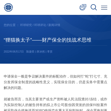
中文
您的位置 ：
环球研究
/
环球评论
/ 新闻详情
English
“狸猫换太子”——财产保全的技战术思维
日本語
2022年08月17日
陈捷奕 | 薛冰然 | 李赏
申请保全一般是争议解决案件的标配动作，但如何打“蛇”打七寸、充
分发挥保全制度的战略性意义，实现保全目的，仍是实务中需重点
解决的问题。
就被告而言，当其主要资产或生产资料被人民法院查封/冻结，或作
为实际控制人的被告持有的拟上市公司股份因突发的担保纠纷案件
被采取保全措施进而对IPO申报产生重大不利影响时，保全置换则更