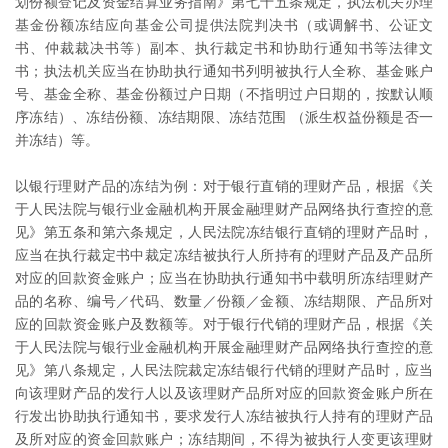
划份额登记及资金结算业务指南》第七十五条规定，执法机关办理
基金份额冻结应向基金公司提供法院判决书（或调解书、公证文
书、仲裁裁决书等）副本、执行裁定书和协助行通知书等法律文
书；执法机关应当在协助执行通知书列明被执行人全称、基金账户
号、基金全称、基金份额过户日期（不指明过户日期的，按默认顺
序冻结）、冻结份额、冻结期限、冻结范围 （派生权益份额是否一
并冻结）等。
以银行理财产品的冻结为例：对于银行直销的理财产品，根据《关
于人民法院与银行业金融机构开展金融理财产品网络执行查控的意
见》第五条和第六条规定，人民法院冻结银行直销的理财产品时，
应当在执行裁定书中裁定冻结被执行人所持有的理财产品及产品所
对应的回款资金账户；应当在协助执行通知书中载明所冻结理财产
品的名称、编号／代码、数量／份额／金额、冻结期限、产品所对
应的回款资金账户及数额等。对于银行代销的理财产品，根据《关
于人民法院与银行业金融机构开展金融理财产品网络执行查控的意
见》第八条规定，人民法院裁定冻结银行代销的理财产品时，应当
向该理财产品的发行人以及该理财产品所对应的回款资金账户所在
行发出协助执行通知书，要求发行人冻结被执行人持有的理财产品
及所对应的资金回款账户；冻结期间，不得为被执行人变更该理财