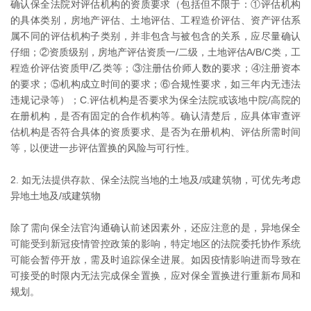
确认保全法院对评估机构的资质要求（包括但不限于：①评估机构
的具体类别，房地产评估、土地评估、工程造价评估、资产评估系
属不同的评估机构子类别，并非包含与被包含的关系，应尽量确认
仔细；②资质级别，房地产评估资质一/二级，土地评估A/B/C类，工
程造价评估资质甲/乙类等；③注册估价师人数的要求；④注册资本
的要求；⑤机构成立时间的要求；⑥合规性要求，如三年内无违法
违规记录等）；C.评估机构是否要求为保全法院或该地中院/高院的
在册机构，是否有固定的合作机构等。确认清楚后，应具体审查评
估机构是否符合具体的资质要求、是否为在册机构、评估所需时间
等，以便进一步评估置换的风险与可行性。
2. 如无法提供存款、保全法院当地的土地及/或建筑物，可优先考虑
异地土地及/或建筑物
除了需向保全法官沟通确认前述因素外，还应注意的是，异地保全
可能受到新冠疫情管控政策的影响，特定地区的法院委托协作系统
可能会暂停开放，需及时追踪保全进展。如因疫情影响进而导致在
可接受的时限内无法完成保全置换，应对保全置换进行重新布局和
规划。