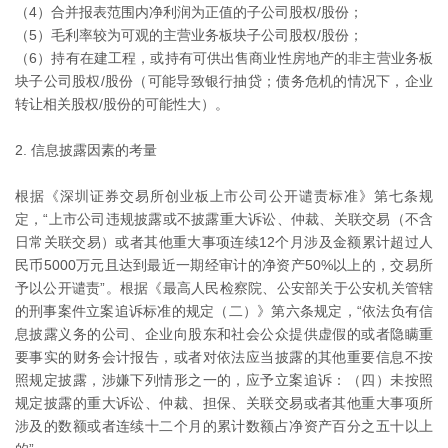
（4）合并报表范围内净利润为正值的子公司股权/股份；
（5）毛利率较为可观的主营业务板块子公司股权/股份；
（6）持有在建工程，或持有可供出售商业性房地产的非主营业务板
块子公司股权/股份（可能导致银行抽贷；债务危机的情况下，企业
转让相关股权/股份的可能性大）。
2. 信息披露因素的考量
根据《深圳证券交易所创业板上市公司公开谴责标准》第七条规
定，“上市公司违规披露或不披露重大诉讼、仲裁、关联交易（不含
日常关联交易）或者其他重大事项连续12个月涉及金额累计超过人
民币5000万元且达到最近一期经审计的净资产50%以上的，交易所
予以公开谴责”。根据《最高人民检察院、公安部关于公安机关管辖
的刑事案件立案追诉标准的规定（二）》第六条规定，“依法负有信
息披露义务的公司、企业向股东和社会公众提供虚假的或者隐瞒重
要事实的财务会计报告，或者对依法应当披露的其他重要信息不按
照规定披露，涉嫌下列情形之一的，应予立案追诉：（四）未按照
规定披露的重大诉讼、仲裁、担保、关联交易或者其他重大事项所
涉及的数额或者连续十二个月的累计数额占净资产百分之五十以上