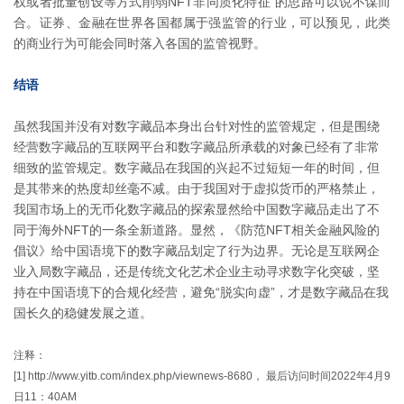
权或者批量创设等方式削弱NFT非同质化特征”的思路可以说不谋而
合。证券、金融在世界各国都属于强监管的行业，可以预见，此类
的商业行为可能会同时落入各国的监管视野。
结语
虽然我国并没有对数字藏品本身出台针对性的监管规定，但是围绕
经营数字藏品的互联网平台和数字藏品所承载的对象已经有了非常
细致的监管规定。数字藏品在我国的兴起不过短短一年的时间，但
是其带来的热度却丝毫不减。由于我国对于虚拟货币的严格禁止，
我国市场上的无币化数字藏品的探索显然给中国数字藏品走出了不
同于海外NFT的一条全新道路。显然，《防范NFT相关金融风险的
倡议》给中国语境下的数字藏品划定了行为边界。无论是互联网企
业入局数字藏品，还是传统文化艺术企业主动寻求数字化突破，坚
持在中国语境下的合规化经营，避免“脱实向虚”，才是数字藏品在我
国长久的稳健发展之道。
注释：
[1] http://www.yitb.com/index.php/viewnews-8680， 最后访问时间2022年4月9
日11：40AM