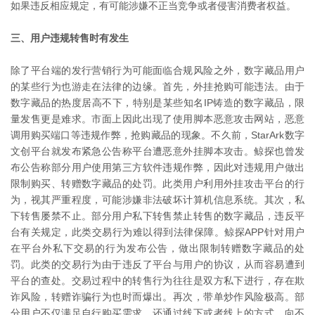
如果违反相应规定，有可能涉嫌不正当竞争或者侵害消费者权益。
三、用户违规转售时有发生
除了平台端的发行营销行为可能面临合规风险之外，数字藏品用户
的某些行为也游走在法律的边缘。首先，外挂抢购可能违法。由于
数字藏品的热度居高不下，特别是某些知名IP铸造的数字藏品，限
量发售更是难求。市面上因此出现了使用脚本恶意攻击网站，恶意
调用购买端口等违规作弊，抢购藏品的现象。不久前，StarArk数字
文创平台就发布紧急公告称平台遭恶意外挂脚本攻击。鲸探也曾发
布公告称部分用户使用第三方软件违规作弊，因此对违规用户做出
限制购买、转赠数字藏品的处罚。此类用户利用外挂攻击平台的行
为，视其严重程度，可能涉嫌非法破坏计算机信息系统。其次，私
下转售屡禁不止。部分用户私下转售禁止转售的数字藏品，违反平
台有关规定，此类交易行为难以得到法律保障。鲸探APP针对用户
在平台外私下交易的行为发布公告，做出限制转赠数字藏品的处
罚。此类的交易行为由于违反了平台与用户的协议，从而容易遭到
平台的查处。交易过程中的转售行为往往是双方私下进行，存在欺
诈风险，转赠诈骗行为也时而爆出。再次，带单炒作风险极高。部
分用户不仅满足自行购买需求，还通过线下或者线上的方式，向不