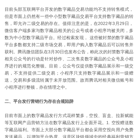
目前头部互联网平台开发的数字藏品交易功能均不支持转售模式，
但是市面上仍然有一些中小型数字藏品交易平台支持数字藏品的转
售，即允许二级交易的存在。值得注意的是，在2022年3月29日，
微信客户端多家与数字藏品相关的公众号或者小程序均被关闭，多
数为中小型数字藏品平台。经过检索发现， 这些被封禁的数字藏品
平台多数都支持二级市场交易，即用户购入数字藏品后可以转售并
获利。腾讯微信团队在3月30日也发布公告，称此次的封禁数字藏品
相关公众号的行动是针对炒作、二次售卖数字藏品的公众号及小程
序进行的规范化整顿。目前，公众号仅提供数字藏品展示和一级交
易，不支持提供二级交易；小程序只支持数字藏品展示和一级赠
送，交易和多级流转属于未开放范围。故而腾讯对相关微信账号和
小程序进行整顿，亦在情理之中。
二、平台发行营销行为存在合规陷阱
目前市面上的数字藏品发行方式花样繁多，空投、盲盒、拉新赋能
等互联网产品营销方法在数字藏品发行上全面开花。1. 空投赠送数
字藏品福利。市面上大部分数字藏品平台都会采用空投向用户免费
发送藏品，以增加平台热度。这是区块链领域中的经典福利营销方