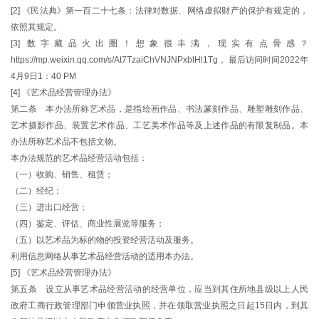
[2] 《民法典》第一百二十七条：法律对数据、网络虚拟财产的保护有规定的，
依照其规定。
[3] 数字藏品火出圈！想象很丰满，现实有点骨感？
https://mp.weixin.qq.com/s/At7TzaiChVNJNPxblHl1Tg， 最后访问时间2022年
4月9日1：40 PM
[4] 《艺术品经营管理办法》
第二条 本办法所称艺术品，是指绘画作品、书法篆刻作品、雕塑雕刻作品、
艺术摄影作品、装置艺术作品、工艺美术作品等及上述作品的有限复制品。本
办法所称艺术品不包括文物。
本办法规范的艺术品经营活动包括：
（一）收购、销售、租赁；
（二）经纪；
（三）进出口经营；
（四）鉴定、评估、商业性展览等服务；
（五）以艺术品为标的物的投资经营活动及服务。
利用信息网络从事艺术品经营活动的适用本办法。
[5] 《艺术品经营管理办法》
第五条 设立从事艺术品经营活动的经营单位，应当到其住所地县级以上人民
政府工商行政管理部门申领营业执照，并在领取营业执照之日起15日内，到其