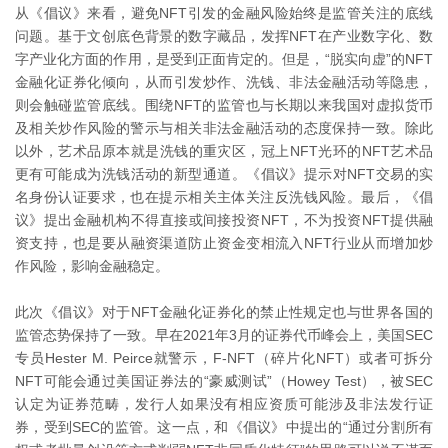
从《倡议》来看，避免NFT引发的金融风险始终是监管关注的底线
问题。基于文创底色背景的数字藏品，发挥NFT在产业数字化、数
字产业化方面的作用，是受到正面肯定的。但是，“脱实向虚”的NFT
金融化证券化倾向，从而引发炒作、洗钱、非法金融活动等隐患，
则会触碰监管底线。围绕NFT的监管也与长期以来我国对虚拟货币
及相关炒作风险的警示与相关非法金融活动的态度保持一致。除此
以外，艺术品原本就是洗钱的重灾区，冠上NFT光环的NFT艺术品
更有可能成为洗钱活动的新型通道。《倡议》提示对NFT交易的实
名身份认证要求，也在提示相关主体关注反洗钱风险。最后，《倡
议》提出金融机构不得直接或间接投资NFT，不为投资NFT提供融
资支持，也是要从融资渠道防止资金变相流入NFT行业从而增加炒
作风险，影响金融稳定。
此次《倡议》对于NFT金融化证券化的禁止性规定也与世界各国的
监管态势保持了一致。早在2021年3月的证券代币峰会上，美国SEC
专员Hester M. Peirce就警示，F-NFT（碎片化NFT）或者可拆分
NFT可能会通过美国证券法的“豪威测试”（Howey Test），被SEC
认定为证券范畴，发行人如果没有相应资质可能涉及非法发行证
券，受到SEC的监管。这一点，和《倡议》中提出的“通过分割所有