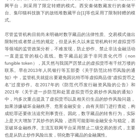
网平台，则采用了限定转赠的模式。西安秦储数藏发行的秦储平
台、集印猫科技旗下的故纸堆数藏平台[1]等也采用了限制转赠的模
式。
尽管监管机构目前尚未明确对数字藏品的法律性质、交易模式做出
限制性或者禁止性的规定，但是从长久以来监管机构针对虚拟货币
等领域的监管政策分析，不难发现，防止炒作、禁止非法金融活动
一直是监管的核心底线。数字藏品起源于非同质化代币（non
fungible token），其天然与我国严厉禁止的虚拟货币有千丝万缕的
联系。早在2013年人民银行等五部委《关于防范比特币风险的通
知》中，监管机关就提出要避免因比特币等虚拟商品借“虚拟货币之
名”过度炒作。在2017年的《防范代币发行融资风险的公告》和
2021年《关于进一步防范和处置虚拟货币交易炒作风险的通知》
中，均多次重点提及了虚拟货币以及相关衍生品的炒作风险问题，
如果涉嫌破坏金融秩序、危害金融安全，由有关部门进行查处，构
成犯罪还要依法追究刑事责任。因此，数字藏品的转售行为，实际
上是大大增加了其炒作的风险，进而可能影响金融安全与稳定，甚
至破坏金融秩序。主流互联网平台采用禁止二级交易的形式，主要
也是从防止炒作风险出发，弱化数字藏品的金融属性。