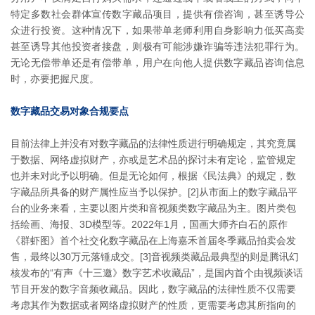
特定多数社会群体宣传数字藏品项目，提供有偿咨询，甚至诱导公
众进行投资。这种情况下，如果带单老师利用自身影响力低买高卖
甚至诱导其他投资者接盘，则极有可能涉嫌诈骗等违法犯罪行为。
无论无偿带单还是有偿带单，用户在向他人提供数字藏品咨询信息
时，亦要把握尺度。
数字藏品交易对象合规要点
目前法律上并没有对数字藏品的法律性质进行明确规定，其究竟属
于数据、网络虚拟财产，亦或是艺术品的探讨未有定论，监管规定
也并未对此予以明确。但是无论如何，根据《民法典》的规定，数
字藏品所具备的财产属性应当予以保护。[2]从市面上的数字藏品平
台的业务来看，主要以图片类和音视频类数字藏品为主。图片类包
括绘画、海报、3D模型等。2022年1月，国画大师齐白石的原作
《群虾图》首个社交化数字藏品在上海嘉禾首届冬季藏品拍卖会发
售，最终以30万元落锤成交。[3]音视频类藏品最典型的则是腾讯幻
核发布的“有声《十三邀》数字艺术收藏品”，是国内首个由视频谈话
节目开发的数字音频收藏品。因此，数字藏品的法律性质不仅需要
考虑其作为数据或者网络虚拟财产的性质，更需要考虑其所指向的