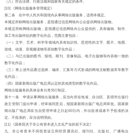
（八）符合法律、行政法规和国家有关规定的条件。
[10] 《网络出版服务管理规定》
第二条 在中华人民共和国境内从事网络出版服务，适用本规定。
本规定所称网络出版服务，是指通过信息网络向公众提供网络出版物。
本规定所称网络出版物，是指通过信息网络向公众提供的，具有编辑、制作、
加工等出版特征的数字化作品，范围主要包括：
（一）文学、艺术、科学等领域内具有知识性、思想性的文字、图片、地图、
游戏、动漫、音视频读物等原创数字化作品；
（二）与已出版的图书、报纸、期刊、音像制品、电子出版物等内容相一致的
数字化作品；
（三）将上述作品通过选择、编排、汇集等方式形成的网络文献数据库等数字
化作品；
（四）国家新闻出版广电总局认定的其他类型的数字化作品。
网络出版服务的具体业务分类另行制定。
第十一条 申请从事网络出版服务，应当向所在地省、自治区、直辖市出版行
政主管部门提出申请，经审核同意后，报国家新闻出版广电总局审批。国家新
闻出版广电总局应当自受理申请之日起60日内，作出批准或者不予批准的决
定。不批准的，应当说明理由。
[11] 《国务院关于非公有资本进入文化产业的若干决定》
九、非公有资本不得投资设立和经营通讯社、报刊社、出版社、广播电台