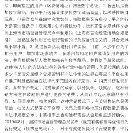
法，即向指定的用户（区块链地址）赠送数字通证。2. 盲盒玩法叠
加数字藏品。有些平台选择直接发售数字藏品盲盒，以稀缺性吸引
玩家。但是盲盒的稀缺性究竟如何，抽取概率又有多少，平台的行
为是否涉嫌诱导非玩家用户进行投机炒作，扰乱正常交易秩序？参
照上海市市场监督管理局今年制定的《上海市盲盒经营活动合规指
引》，显然这类利用盲盒进行营销的行为应当慎之又慎，其合规风
险不容小觑。3. 通过拉新活动进行用户奖励。目前，不少平台为了
扩张用户、增加市场影响力，多采用鼓励老用户邀请新用户的方
法，并且根据拉新人数奖励稀有的数字藏品，并且给予超级赋能。
这种“拉人头”的方法在过往的许多行业中都有运用，但是拉新的人数
多少？是否分层级？合规营销和非法传销的边界在哪里？平台在用
户推广时显然应当在法律约束范围内保持克制。4. 消费冲榜返现抽
奖。某些平台规定，消费最多的藏家可以分奖金、领奖品。这种营
销方法意在鼓励用户进行更多的消费，从而让早起玩家藏品有浮
盈。5. 限量发售、抽奖购买。这种营销模式下，有奖销售信息是否
明确，抽奖方式是否公平合理，奖品总量和各地区分配数量是否按
照法律规定公示，中奖概率是否明确都需要从合规角度进行确认。
2019年8月，国家市场监督管理总局发布《规范有奖销售等促销行为
暂行规定（征求意见稿）》，对于有奖销售提出了合规要求，平台