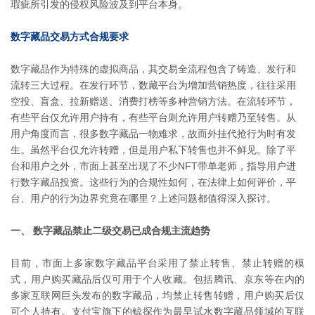
瑕疵所引发的侵权风险波及到平台本身。
数字藏品交易方式合规要求
数字藏品作为特殊的虚拟商品，其交易全流程包含了铸造、发行和
流转三大过程。在发行环节，数藏平台为增加营销热度，往往采用
空投、盲盒、拉新赠送、消费打榜等多种营销方法。在流转环节，
有些平台仅允许用户持有，有些平台则允许用户转赠乃至转售。从
用户角度而言，很多数字藏品一物难求，故而外挂代抢行为时有发
生。虽然平台仅允许转赠，但是用户私下转售也并不鲜见。除了平
台和用户之外，市面上甚至出现了不少NFT带单老师，指导用户进
行数字藏品投资。这些行为的合规性如何，在法律上如何评价，平
台、用户的行为边界究竟在哪里？上述问题都值得深入探讨。
一、 数字藏品禁止二级交易已成合规主流趋势
目前，市面上多家数字藏品平台采用了禁止转售、禁止转赠的模
式，用户购买藏品后仅可用于个人收藏。包括腾讯、京东等在内的
多家互联网巨头发布的数字藏品，均禁止转售转赠，用户购买后仅
可个人持有。支付宝旗下的鲸探作为最早试水数字藏品领域的互联