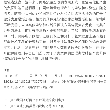
据笔者观察，近年来，网络流量造假的表现形式日益复杂化且产生
的负面影响日趋明显，由网络流量造假产生的争议和纠纷也在随之
增多。随着中央网信办和国家网信办对相关网络不法行为的打击和
整治力度逐渐加强，相关的具体规范性法律法规逐渐出台、落地和
不断完善，未来类似争议和纠纷的解决方案将更为多元化，尤其在
证明方法上可能将有更清晰和高效的规则。当然，在民事纠纷案件
中，对于网络电子数据等证据的取证和分析，较大程度上还有赖于
配套技术手段的升级和完善，以及专业法律及技术团队的综合处理
能力。此外，笔者理解，网络刷单及数据造假等纠纷案件，往往还
可能伴随着刑事责任问题，对于该类案件的处理亦需结合个案具体
情况采取全方位的法律手段进行处理。
注释：
[1] 来源：中国网信网，网址：http://www.cac.gov.cn/2021-
12/23/c_1641859284732677.htm，标题：《中央网信办部署开展“清朗·打击流
量造假、黑公关、网络水军”专项行动》
上一页：
我国互联网平台对国外跨境刑事执...
下一页：
高速公路类基础设施公募REITs底...