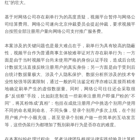
红”的壮大。
基于对网络公司存在刷单行为的高度质疑，视频平台暂停与网络公
司结算费用。网络公司遂向北京仲裁委员会提起仲裁，要求视频平
台按照全部注册用户量向网络公司支付推广服务费。
本案涉及的关键问题也是最大难点在于，刷单行为具有较高的隐蔽
性，视频平台作为普通商事主体较难举证对方存在刷单行为：一方
面是由于当时视频平台尚未使用严格的身份认证手段，造成后台统
计数据无法直接反映注册用户的真实身份；另一方面是由于受到后
台统计数据量极大、涉及个人隐私保护、数据分析所涉及的技术专
业性较强等因素限制，通过一般的司法鉴定程序亦难以直接而精准
地确定刷单产生的虚假数据量。同时，网络公司往往还会采取很
多“反侦察”手段，比如刻意制造一些刷单注册用户即僵尸粉的“不
同”，将其粉饰成“真粉”：包括在成批注册用户中挑选个别用户使用
不同的命名规则命名、不同头像，登录个别用户多次上线，在个别
用户账户中小额充值，甚至登录个别账户做一些简单的互动发言
等，这些伪装行为都增加了甄别刷单行为是否存在的难度。
在本案纠纷处理过程中，笔者法律团队根据法律实践经验及计算机