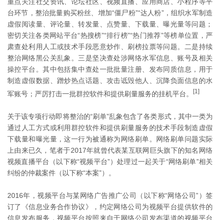
重点关注社交资讯、论坛社区、视频直播、应用商店、小程序等平
台环节，整治批量购买粉丝、增加“僵尸粉”“达人粉”，组织水军制造
虚假阅读量、评论量、转发量、点赞量、下载量、曝光量等问题；
密切关注各类网站平台“热搜榜”“排行榜”“热门推荐”等榜单位置，严
肃查处利用人工或技术手段恶意炒作、刷榜拉票等问题。二是持续
整治网络黑公关乱象。三是坚决查处涉网络水军信息、账号及相关
操控平台。其中包括集中查处一批批量注册、发布同质信息，用于
制造虚假数据、蹭炒热点话题、攻击诋毁他人、沉降负面信息的水
[1]
军账号；严厉打击一批群控软件和提供刷量服务的挂机平台。
关于该专项行动即将整治的“刷单”乱象包含了各类形式，其中一类为
通过人工方式或利用群控软件和提供刷量服务的技术手段制造虚假
下载量和曝光量，这一行为被通称为网络刷单。网络刷单问题实际
上由来已久，笔者于2017年就曾代表某互联网巨头旗下的知名网络
视频直播平台（以下称“视频平台”）处理过一起关于“网络刷单”相关
纠纷的仲裁案件（以下称“本案”）。
2016年，视频平台与某网络广告推广公司（以下称“网络公司”）签
订了《信息业务合作协议》，约定网络公司为视频平台提供软件的
信息发布服务，视频平台按照来自于网络公司发布渠道的视频平台