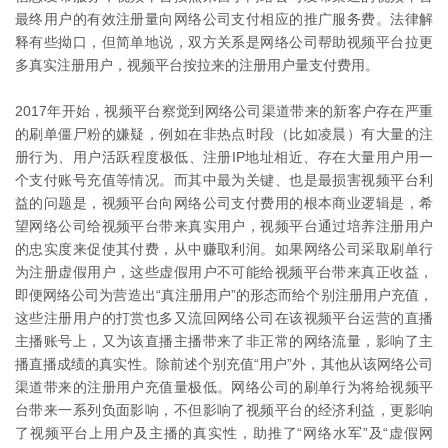
最终用户的有效注册量向网络公司支付相应的推广服务费。法律解
释有些拗口，但简单地说，双方关系是网络公司帮助视频平台拉更
多真实注册用户，视频平台按拉来的注册用户量支付费用。
2017年开始，视频平台察觉到网络公司渠道带来的新客户存在严重
的刷单僵尸粉的嫌疑，例如在非热点时段（比如凌晨）有大量的注
册行为、用户活跃程度极低、注册IP地址相近、存在大量用户用一
个支付账号充值等情况。而其中最为关键、也是最损害视频平台利
益的问题是，视频平台向网络公司支付费用的根本商业逻辑是，希
望网络公司给视频平台带来真实用户，视频平台通过培养注册用户
的忠实度来促使其付费，从中赚取利润。如果网络公司采取刷单行
为注册虚假用户，这些虚假用户不可能给视频平台带来真正收益，
即便网络公司为营造出“真注册用户”的形态而给个别注册用户充值，
这些注册用户的打赏也多又流回网络公司在该视频平台运营的直播
主播账号上，又为该直播主播带来了非正常的网络流量，影响了主
播直播成绩的真实性。除前述个别充值“用户”外，其他从该网络公司
渠道带来的注册用户充值量极低。网络公司的刷单行为将给视频平
台带来一系列负面影响，不但影响了视频平台的经济利益，更影响
了视频平台上用户及主播的真实性，助推了“网络水军”及“虚假网