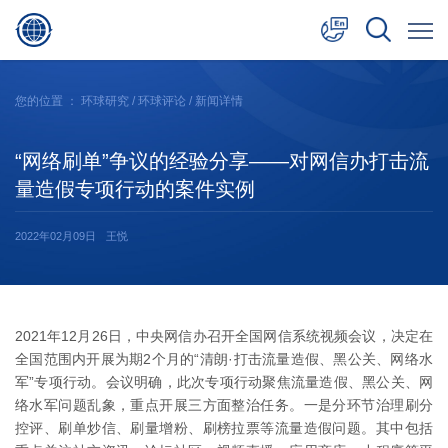
中文
您的位置 ：
环球研究
/
环球评论
/ 新闻详情
English
“网络刷单”争议的经验分享——对网信办打击流
日本語
量造假专项行动的案件实例
2022年02月09日
王悦
2021年12月26日，中央网信办召开全国网信系统视频会议，决定在
全国范围内开展为期2个月的“清朗·打击流量造假、黑公关、网络水
军”专项行动。会议明确，此次专项行动聚焦流量造假、黑公关、网
络水军问题乱象，重点开展三方面整治任务。一是分环节治理刷分
控评、刷单炒信、刷量增粉、刷榜拉票等流量造假问题。其中包括