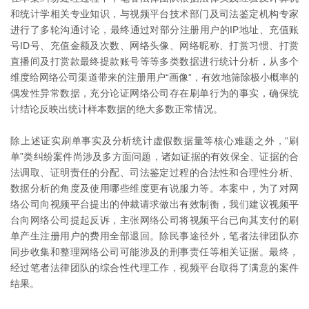
和统计学相关专业知识，与视频平台技术部门及司法鉴定机构专家
进行了多轮沟通讨论，最终通过对部分注册用户的IP地址、充值账
号ID号、充值金额及次数、网络头像、网络昵称、打赏习惯、打赏
直播间及打赏款最终提款账号等等多类数据进行统计分析，从多个
维度给网络公司渠道带来的注册用户“画像”，有效地筛除极小概率的
偶发性异常数据，充分论证网络公司存在刷单行为的事实，确保统
计结论反映出统计样本数据的绝大多数正常情况。
除上述证实刷单事实及分析统计虚假数据量等核心难题之外，“刷
单”类纠纷案件尚涉及多方面问题，诸如证据的有效保全、证据的合
法调取、证明责任的分配、司法鉴定过程的合法性和合理性分析、
数据分析的角度及使用哪些维度更有说服力等。本案中，为了对网
络公司向视频平台提出的仲裁请求做出有效制衡，我们建议视频平
台向网络公司提起反诉，主张网络公司将视频平台已向其支付的刷
单产生注册用户的费用全部退回。除民事途径外，笔者法律团队亦
同步收集和整理网络公司可能涉及的刑事责任等相关证据。最终，
经过笔者法律团队的综合性代理工作，视频平台取得了满意的案件
结果。