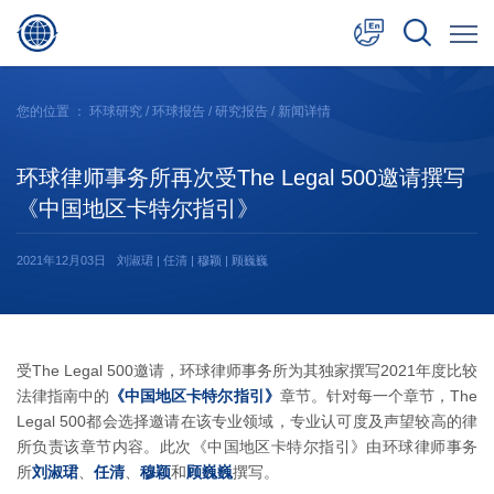
中文
您的位置 ：
环球研究
/
环球报告
/
研究报告
/ 新闻详情
English
环球律师事务所再次受The Legal 500邀请撰写
日本語
《中国地区卡特尔指引》
2021年12月03日
刘淑珺 | 任清 | 穆颖 | 顾巍巍
受The Legal 500邀请，环球律师事务所为其独家撰写2021年度比较
法律指南中的
《中国地区卡特尔指引》
章节。针对每一个章节，The
Legal 500都会选择邀请在该专业领域，专业认可度及声望较高的律
所负责该章节内容。此次《中国地区卡特尔指引》由环球律师事务
所
刘淑珺
、
任清
、
穆颖
和
顾巍巍
撰写。