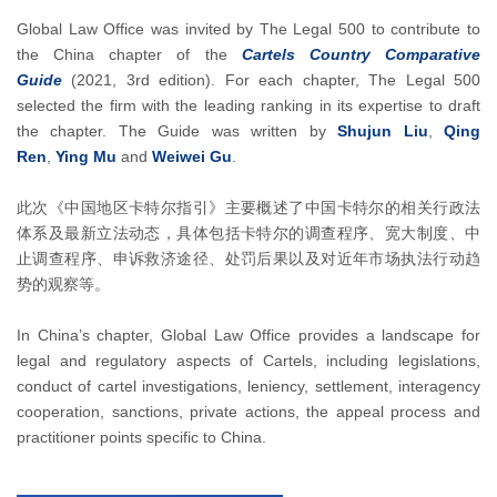
Global Law Office was invited by The Legal 500 to contribute to
the China chapter of the
Cartels Country Comparative
Guide
(2021, 3rd edition). For each chapter, The Legal 500
selected the firm with the leading ranking in its expertise to draft
the chapter. The Guide was written by
Shujun Liu
,
Qing
Ren
,
Ying Mu
and
Weiwei Gu
.
此次《中国地区卡特尔指引》主要概述了中国卡特尔的相关行政法
体系及最新立法动态，具体包括卡特尔的调查程序、宽大制度、中
止调查程序、申诉救济途径、处罚后果以及对近年市场执法行动趋
势的观察等。
In China’s chapter, Global Law Office provides a landscape for
legal and regulatory aspects of Cartels, including legislations,
conduct of cartel investigations, leniency, settlement, interagency
cooperation, sanctions, private actions, the appeal process and
practitioner points specific to China.