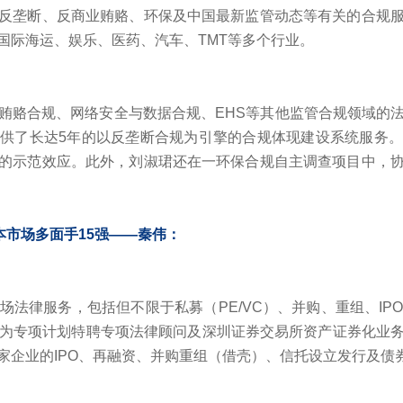
反垄断、反商业贿赂、环保及中国最新监管动态等有关的合规
国际海运、娱乐、医药、汽车、TMT等多个行业。
贿赂合规、网络安全与数据合规、EHS等其他监管合规领域的
供了长达5年的以反垄断合规为引擎的合规体现建设系统服务
的示范效应。此外，刘淑珺还在一环保合规自主调查项目中，
资本市场多面手15强——
秦伟：
场法律服务，包括但不限于私募（PE/VC）、并购、重组、IP
作为专项计划特聘专项法律顾问及深圳证券交易所资产证券化业
家企业的IPO、再融资、并购重组（借壳）、信托设立发行及债