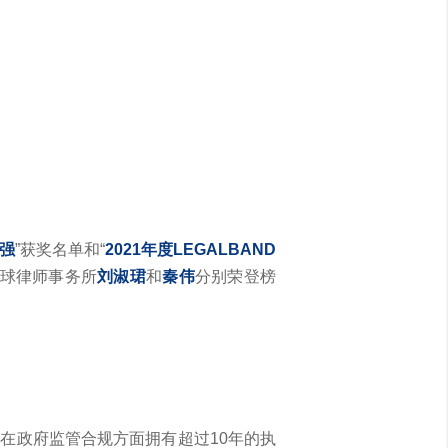
5强
”获奖名单和“
2021年度LEGALBAND
环球律师事务所
刘淑珺
和
秦伟
分别荣登榜
在政府监管合规方面拥有超过10年的执