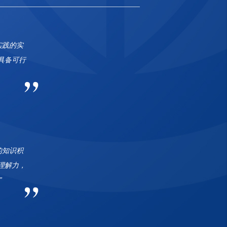
实践的实
具备可行
的知识积
理解力，
”