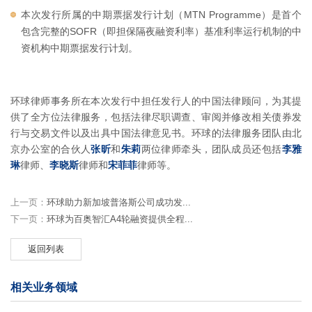
本次发行所属的中期票据发行计划（MTN Programme）是首个
包含完整的SOFR（即担保隔夜融资利率）基准利率运行机制的中
资机构中期票据发行计划。
环球律师事务所在本次发行中担任发行人的中国法律顾问，为其提
供了全方位法律服务，包括法律尽职调查、审阅并修改相关债券发
行与交易文件以及出具中国法律意见书。环球的法律服务团队由北
京办公室的合伙人
张昕
和
朱莉
两位律师牵头，团队成员还包括
李雅
琳
律师、
李晓斯
律师和
宋菲菲
律师等。
上一页：
环球助力新加坡普洛斯公司成功发...
下一页：
环球为百奥智汇A4轮融资提供全程...
返回列表
相关业务领域