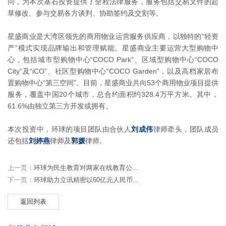
问，为本次基石投资提供了全程法律服务，服务包括交易文件的起
草修改、参与交易各方谈判、协助签约及交割等。
星盛商业是大湾区领先的商用物业运营服务供应商，以独特的“轻资
产”模式实现品牌输出和管理赋能。星盛商业主要运营大型购物中
心，包括城市型购物中心“COCO Park”、区域型购物中心“COCO
City”及“iCO”、社区型购物中心“COCO Garden”，以及高档家居布
置购物中心“第三空间”。目前，星盛商业共向53个商用物业项目提供
服务，覆盖中国20个城市，总合约面积约328.4万平方米。其中，
61.6%由独立第三方开发或拥有。
本次投资中，环球的项目团队由合伙人
刘成伟
律师牵头，团队成员
还包括
刘婷燕
律师及
郭媛
律师。
上一页：
环球为民生教育对两家在线教育公...
下一页：
环球助力立讯精密以60亿元人民币...
返回列表