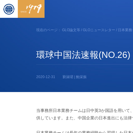
現在のページ：
GLO論文等
/
GLOニュースレター
/
日本業務
環球中国法速報(NO.26)
2020-12-31
劉淑珺 | 鮑栄振
当事務所日本業務チームは日中英3か国語を用いて
供しています。また、中国企業の日本進出にも法律
日本業務チームは長年の業務経験から習得した日本