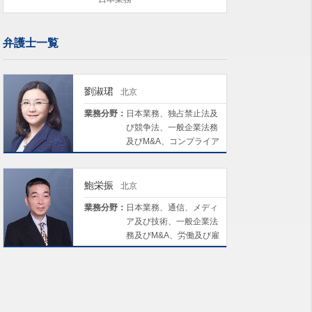
弁護士一覧
劉淑珺
北京
業務分野：
日本業務、独占禁止法及
び競争法、一般企業法務
及びM&A、コンプライア
ンス及びリスクマネジメ
ント、労働及び雇用
鮑栄振
北京
業務分野：
日本業務、通信、メディ
ア及び技術、一般企業法
務及びM&A、労働及び雇
用