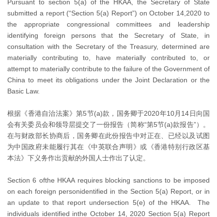
Pursuant to section 5(a) of the HKAA, the Secretary of State
submitted a report (“Section 5(a) Report”) on October 14,2020 to
the appropriate congressional committees and leadership
identifying foreign persons that the Secretary of State, in
consultation with the Secretary of the Treasury, determined are
materially contributing to, have materially contributed to, or
attempt to materially contribute to the failure of the Government of
China to meet its obligations under the Joint Declaration or the
Basic Law.
根据《香港自治法案》第5节(a)款，国务卿于2020年10月14日向国
会有关委员会和领导层提交了一份报告（简称“第5节(a)款报告”）。
在与财政部长协商后，国务卿在此份报告中对正在、已经以及试图
为中国政府未能履行其在《中英联合声明》或《香港特别行政区基
本法》下义务作出贡献的外国人士作出了认定。
Section 6 ofthe HKAA requires blocking sanctions to be imposed
on each foreign personidentified in the Section 5(a) Report, or in
an update to that report undersection 5(e) of the HKAA. The
individuals identified inthe October 14, 2020 Section 5(a) Report