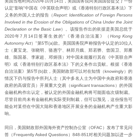
美国当地时间2020年10月14日，美国国务院向美国国会提交了一份
认定“影响”中国在《中英联合声明》或《香港特别行政区基本法》下
义务的外国人士的报告（
Report: Identification of Foreign Persons
Involved in the Erosion of the Obligations of China Under the Joint
Declaration or the Basic Law
）。该报告作出的依据是美国总统于
2020年7月14日签署生效的“《香港自治法案》（
Hong Kong
Autonomy Act
）”第5节(a)款。美国国务院声称报告中认定的10位人
士（夏宝龙、张晓明、骆惠宁、林郑月娥、郑若骅、曾国卫、郑雁
雄、陈国基、李家超、邓炳强）对中国未能履行其在《中英联合声
明》或《香港特别行政区基本法》下的义务作出贡献。根据《香港
自治法案》第5节(b)款，美国财政部可以对在知情（knowingly）的
情况下仍与报告中所列人士（其中多名人士为中国中央政府和香港
政府的高级官员）开展重大交易（significant transactions）的外国
金融机构作出认定，被认定的外国金融机构将可能面临次级制裁。
尽管目前尚未有金融机构实际受到制裁，但可以预见，这份报告可
能会对某些在中国大陆和香港地区开展业务的金融机构产生重大影
响。
同日，美国财政部外国海外资产控制办公室（OFAC）发布了常见问
答（Frequently Asked Questions）848-851对相关问题加以进一步