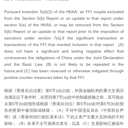
Pursuant tosection 5(d)(2) of the HKAA, an FFI maybe excluded
from the Section 5(b) Report or an update to that report under
section 5(e) of the HKAA, or may be removed from the Section
5(b) Report or an update to that report prior to the imposition of
sanctions under section 7(a),if the significant transaction or
transactions of the FFI that merited inclusion in that report: (A)
does not have a significant and lasting negative effect that
contravenes the obligations of China under the Joint Declaration
and the Basic Law; (B) is not likely to be repeated in the
future;and (C) has been reversed or otherwise mitigated through
positive counter measures taken by that FFI.
根据《香港自治法案》第5节(d)(2)款，外国金融机构的重大交易活
动满足以下条件时，在受到第7节(a)款中的制裁措施之前，其可能会
从第5节(b)款报告或根据《香港自治法》第5节(e)款对第5节(b)款报
告的更新中被排除或移除：（A）不对中国违反其在《中英联合声
明》或《香港特别行政区基本法》下的义务产生重大且持续的不利
影响；（B）未来不太可能再次发生；以及（C）交易影响已被该外