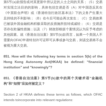
第5节(a)款报告或对其更新中所认定的人士之间的关系；（5）交易
对实现立法目的的影响，具体包括交易是否（A）对中国违反其在
《中英联合声明》或《香港特别行政区基本法》下的义务产生重大
且持续的不利影响；（B）在今后可能会再次发生；（C）交易效果
已被该外国金融机构积极采取的反措施所扭转或减轻；（6）交易是
否存在欺骗性措施；以及（7）财政部根据个案情况认为应予考虑的
其他因素。就《香港自治法案》第5节(b)款而言，如果一个美国人不
需要向OFAC申请特别许可证即可从事或参与交易，则该交易将不会
被视为重大交易。
851. How will the following key terms in section 5(b) of the
Hong Kong Autonomy Act(HKAA) be defined: “financial
institution” and “knowingly”?
851. 《香港自治法案》第5节(b)款中的两个关键术语“金融机
构”和“知情”应如何被定义？
Section 2 of HKAA defines these terms as follows, which OFAC
intends toincorporate into relevant regulations: