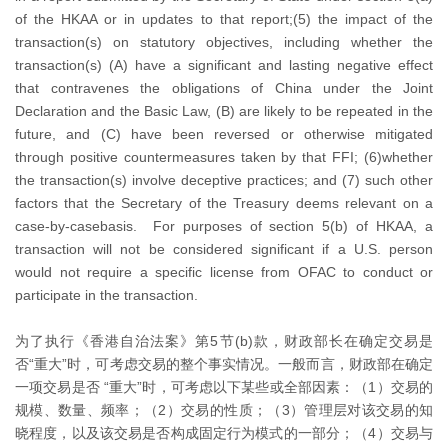
of the HKAA or in updates to that report;(5) the impact of the
transaction(s) on statutory objectives, including whether the
transaction(s) (A) have a significant and lasting negative effect
that contravenes the obligations of China under the Joint
Declaration and the Basic Law, (B) are likely to be repeated in the
future, and (C) have been reversed or otherwise mitigated
through positive countermeasures taken by that FFI; (6)whether
the transaction(s) involve deceptive practices; and (7) such other
factors that the Secretary of the Treasury deems relevant on a
case-by-casebasis. For purposes of section 5(b) of HKAA, a
transaction will not be considered significant if a U.S. person
would not require a specific license from OFAC to conduct or
participate in the transaction.
为了执行《香港自治法案》第5节(b)款，财政部长在确定交易是
否“重大”时，可考虑交易的整个事实情况。一般而言，财政部在确定
一项交易是否 “重大”时，可考虑以下某些或全部因素：（1）交易的
规模、数量、频率；（2）交易的性质；（3）管理层对该交易的知
晓程度，以及该交易是否构成固定行为模式的一部分；（4）交易与