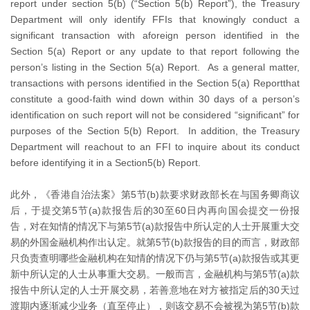
report under section 5(b) (“Section 5(b) Report”), the Treasury
Department will only identify FFIs that knowingly conduct a
significant transaction with aforeign person identified in the
Section 5(a) Report or any update to that report following the
person’s listing in the Section 5(a) Report. As a general matter,
transactions with persons identified in the Section 5(a) Reportthat
constitute a good-faith wind down within 30 days of a person’s
identification on such report will not be considered “significant” for
purposes of the Section 5(b) Report. In addition, the Treasury
Department will reachout to an FFI to inquire about its conduct
before identifying it in a Section5(b) Report.
此外，《香港自治法案》第5节(b)款要求财政部长在与国务卿商议
后，于提交第5节(a)款报告后的30至60日内再向国会提交一份报
告，对在知情的情况下与第5节(a)款报告中所认定的人士开展重大交
易的外国金融机构作出认定。就第5节(b)款报告的目的而言，财政部
只负责查明哪些金融机构在知情的情况下仍与第5节(a)款报告或其更
新中所认定的人士从事重大交易。一般而言，金融机构与第5节(a)款
报告中所认定的人士开展交易，若善意地在对方被指定后的30天过
渡期内逐渐减少业务（直至停止），则该交易不会被视为第5节(b)款