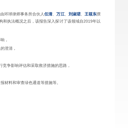
篇由环球律师事务所合伙人
任清
、
万江
、
刘淑珺
、
王筱东
撰
和执法概况之后，该报告深入探讨了该领域自2019年以
影响，
题的澄清，
，
行竞争影响评估和采取救济措施的思路，
申报材料和审查绿色通道等措施等。