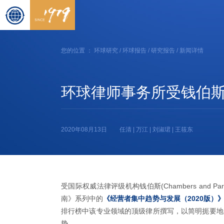
您的位置 ：
环球研究
/
环球报告
/
研究报告
/ 新闻详情
环球律师事务所受钱伯斯
2020年08月13日
任清 | 万江 | 刘淑珺 | 王筱东
受国际权威法律评级机构钱伯斯(Chambers and 
南》系列中的
《经营者集中趋势与发展（2020版）
排行榜中该专业领域的顶级律所撰写，以简明扼要地
势。