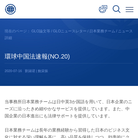
中文
現在のページ：
GLO論文等
/
GLOニュースレター
/
日本業務チーム
/ ニュース
詳細
English
日本語
環球中国法速報(NO.20)
2020-07-16
劉淑珺 | 鮑栄振
当事務所日本業務チームは日中英3か国語を用いて、日本企業のニ
ーズに沿ったきめ細やかなサービスを提供しています。また、中
国企業の日本進出にも法律サポートを提供しています。
日本業務チームは長年の業務経験から習得した日本のビジネス文
化に対する深い理解を基に、高い品質を保持しつつ、効率的にク