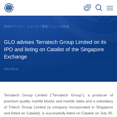
中文
現在のページ：
ニュース
/
業績
/ ニュース詳細
English
GLO advises Terratech Group Limited on its
日本語
IPO and listing on Catalist of the Singapore
Exchange
2014-08-01
Terratech Group Limited (“Terratech Group”), a producer of
premium quality marble blocks and marble slabs and a subsidiary
of Tritech Group Limited (a company incorporated in Singapore
and listed on Catalist), is successfully listed on Catalist on July 30,