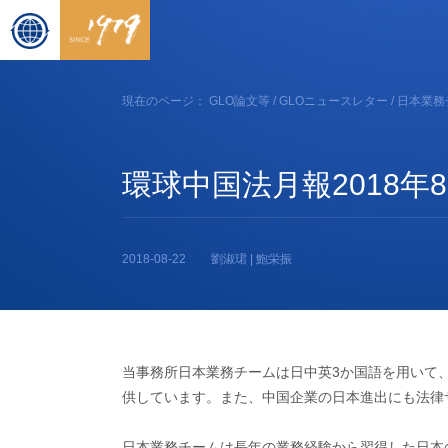
現在のページ：
GLO論文等
/
GLOニュースレター
/
日本業務
環球中国法月報2018年
2018-08-22
劉淑珺 | 鮑栄振
当事務所日本業務チームは日中英3か国語を用いて
供しています。また、中国企業の日本進出にも法律
日本業務チームは長年の業務経験から習得した日本