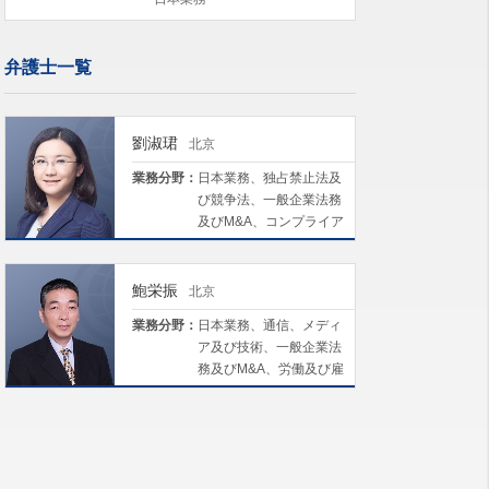
弁護士一覧
劉淑珺
北京
業務分野：
日本業務、独占禁止法及
び競争法、一般企業法務
及びM&A、コンプライア
ンス及びリスクマネジメ
ント、労働及び雇用
鮑栄振
北京
業務分野：
日本業務、通信、メディ
ア及び技術、一般企業法
務及びM&A、労働及び雇
用