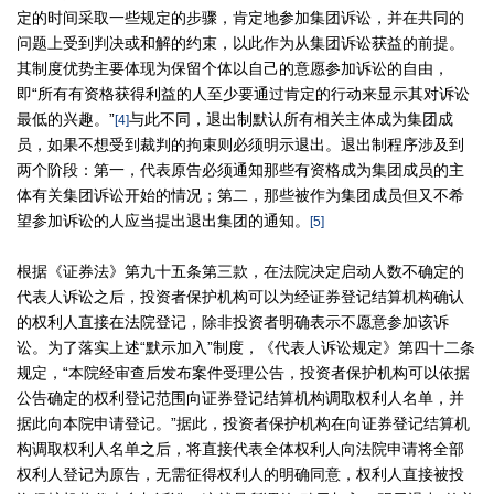
定的时间采取一些规定的步骤，肯定地参加集团诉讼，并在共同的
问题上受到判决或和解的约束，以此作为从集团诉讼获益的前提。
其制度优势主要体现为保留个体以自己的意愿参加诉讼的自由，
即“所有有资格获得利益的人至少要通过肯定的行动来显示其对诉讼
最低的兴趣。”
与此不同，退出制默认所有相关主体成为集团成
[4]
员，如果不想受到裁判的拘束则必须明示退出。退出制程序涉及到
两个阶段：第一，代表原告必须通知那些有资格成为集团成员的主
体有关集团诉讼开始的情况；第二，那些被作为集团成员但又不希
望参加诉讼的人应当提出退出集团的通知。
[5]
根据《证券法》第九十五条第三款，在法院决定启动人数不确定的
代表人诉讼之后，投资者保护机构可以为经证券登记结算机构确认
的权利人直接在法院登记，除非投资者明确表示不愿意参加该诉
讼。为了落实上述“默示加入”制度，《代表人诉讼规定》第四十二条
规定，“本院经审查后发布案件受理公告，投资者保护机构可以依据
公告确定的权利登记范围向证券登记结算机构调取权利人名单，并
据此向本院申请登记。”据此，投资者保护机构在向证券登记结算机
构调取权利人名单之后，将直接代表全体权利人向法院申请将全部
权利人登记为原告，无需征得权利人的明确同意，权利人直接被投