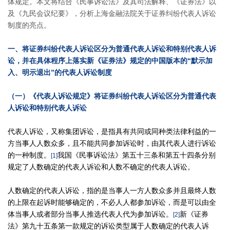
体规定。本文将结合《民事诉讼法》及其司法解释、《证券法》以
及《九民会议纪要》，分析上海金融法院关于证券纠纷代表人诉讼
制度的亮点。
一、将证券纠纷代表人诉讼区分为普通代表人诉讼和特别代表人诉
讼，并在具体程序上落实新《证券法》规定的中国版本的“默示加
入、明示退出”的代表人诉讼制度
（一）《代表人诉讼规定》将证券纠纷代表人诉讼区分为普通代表
人诉讼和特别代表人诉讼
代表人诉讼，又称集团诉讼，是指具有共同或同种类法律利益的一
方当事人人数众多，且不能共同参加诉讼时，由其代表人进行诉讼
的一种制度。
我国《民事诉讼法》第五十三条和第五十四条分别
[1]
规定了人数确定的代表人诉讼和人数不确定的代表人诉讼。
人数确定的代表人诉讼，指的是当事人一方人数众多并且最终人数
的上限在起诉时能够确定的，不必人人都参加诉讼，而是可以由全
体当事人或者部分当事人推选代表人代为参加诉讼。
新《证券
[2]
法》第九十五条第一款规定的诉讼类型属于人数确定的代表人诉