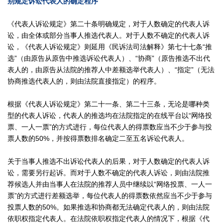
别规定诉讼代表人的确定程序
《代表人诉讼规定》第二十条明确规定，对于人数确定的代表人诉
讼，由全体或部分当事人推选代表人。对于人数不确定的代表人诉
讼，《代表人诉讼规定》则延用《民诉法司法解释》第七十七条“推
选”（由原告从原告中推选诉讼代表人）、“协商”（原告推选不出代
表人的，由原告从法院的推荐人中差额选举代表人）、“指定”（无法
协商推选代表人的，则由法院直接指定）的程序。
根据《代表人诉讼规定》第二十一条、第二十三条，无论是哪种类
型的代表人诉讼，代表人的推选均在法院指定的在线平台以“网络投
票、一人一票”的方式进行，每位代表人的得票数应当不少于参与投
票人数的50%，并按得票数排名确定二至五名诉讼代表人。
关于当事人推选不出诉讼代表人的后果，对于人数确定的代表人诉
讼，需要另行起诉。而对于人数不确定的代表人诉讼，则由法院推
荐候选人并由当事人在法院的推荐人员中继续以“网络投票、一人一
票”的方式进行差额选举，每位代表人的得票数依然应当不少于参与
投票人数的50%。如果推选和协商都无法确定代表人的，则由法院
依职权指定代表人。在法院依职权指定代表人的情况下，根据《代