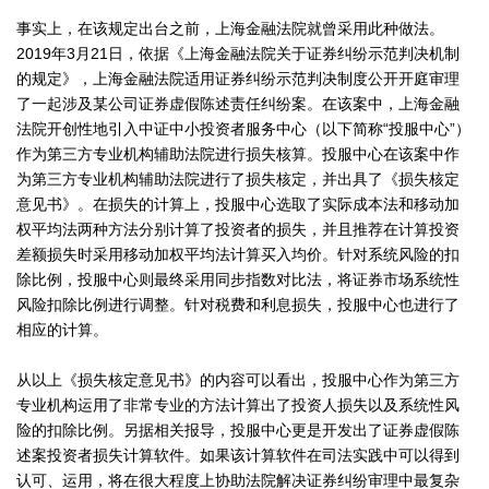
事实上，在该规定出台之前，上海金融法院就曾采用此种做法。
2019年3月21日，依据《上海金融法院关于证券纠纷示范判决机制
的规定》，上海金融法院适用证券纠纷示范判决制度公开开庭审理
了一起涉及某公司证券虚假陈述责任纠纷案。在该案中，上海金融
法院开创性地引入中证中小投资者服务中心（以下简称“投服中心”）
作为第三方专业机构辅助法院进行损失核算。投服中心在该案中作
为第三方专业机构辅助法院进行了损失核定，并出具了《损失核定
意见书》。在损失的计算上，投服中心选取了实际成本法和移动加
权平均法两种方法分别计算了投资者的损失，并且推荐在计算投资
差额损失时采用移动加权平均法计算买入均价。针对系统风险的扣
除比例，投服中心则最终采用同步指数对比法，将证券市场系统性
风险扣除比例进行调整。针对税费和利息损失，投服中心也进行了
相应的计算。
从以上《损失核定意见书》的内容可以看出，投服中心作为第三方
专业机构运用了非常专业的方法计算出了投资人损失以及系统性风
险的扣除比例。另据相关报导，投服中心更是开发出了证券虚假陈
述案投资者损失计算软件。如果该计算软件在司法实践中可以得到
认可、运用，将在很大程度上协助法院解决证券纠纷审理中最复杂