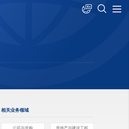
中文
English
日本語
相关业务领域
公司与并购
房地产与建设工程