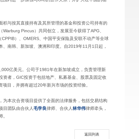
面积与按其直接持有及其所管理的基金和投资公司持有的
burg Pincus）共同创立，发展至今获得了APG、
（CPPIB）、OMERS、中国平安保险及安联不动产等全球
、南韩、新加坡、澳洲和印度。自2019年11月1日起，
,000亿美元。公司于1981年在新加坡成立，负责管理新
投资者，GIC投资于包括地产、私募基金、股票及固定收
投资项目，并拥有超过20年新兴市场的投资经验。
，为本次合资项目提供了全面的法律服务，包括交易结构
项目团队由合伙人
毛学良
律师、合伙人
林华伟
律师牵头，
师。
返回列表