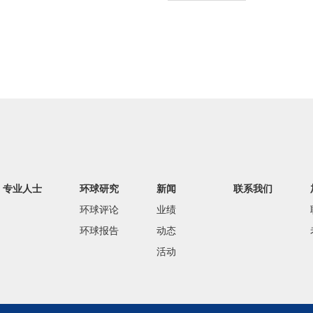
专业人士
环球研究
新闻
联系我们
环球评论
业绩
环球报告
动态
活动