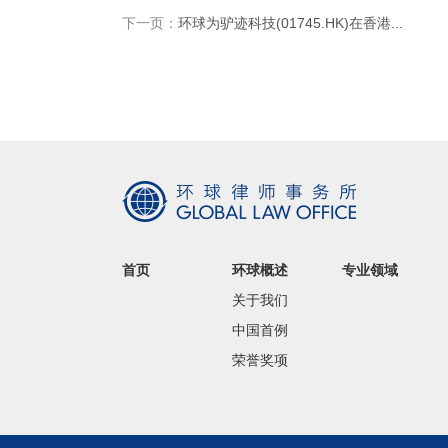
下一页：
环球为驴迹科技(01745.HK)在香港...
首页
环球概述
专业领域
关于我们
中国首例
荣誉奖项