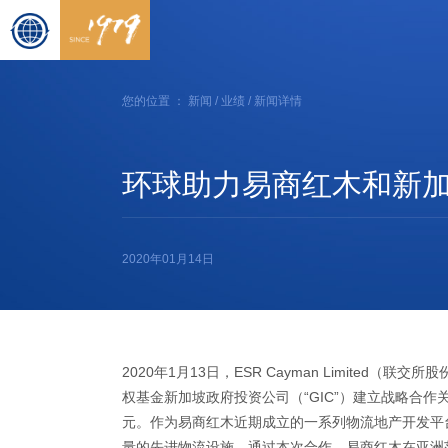
您的位置 ：
新闻
/
业绩
/ 新闻详情
环球助力易商红木和新
2020年01月14日
2020年1月13日，ESR Cayman Limited（联
权基金新加坡政府投资公司（“GIC”）建立战略合
元。作为易商红木近期成立的一系列物流地产开发平
量的先进物流设施。通过本次合作，易商红木在亚洲