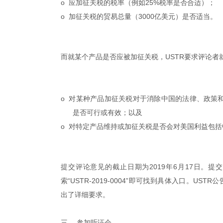
o 应加征关税的税率（例如
25%
税率是否合适）；
o 加征关税的贸易总量（
3000
亿美元）是否适当。
而就某个产品是否应被加征关税，USTR要求评论者
o 对某种产品加征关税对于消除中国的法律、政策
是否可行或有效；以及
o 对特定产品维持或加征关税是否会对美国利益包
提交评论意见的截止日期为
2019
年
6
月
17
日。
提交
索“USTR-2019-0004”即可找到具体入口。
出了详细要求。
三、
参加听证会