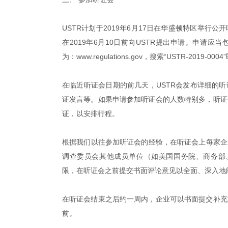
USTR计划于2019年6月17日在华盛顿特区举行公
在
2019
年
6
月
10
日前向
USTR
提出申请。
申请应当
为：www.regulations.gov，搜索“USTR-2019-
在临近听证会日期的前几天，USTR会发布详细的
证发言等。如果申请参加听证会的人数特别多，听证
证，以安排行程。
根据我们以往参加听证会的经验，在听证会上每家企业
调查委员会其他成员单位（如美国国务院、商务部、
限，在听证会之前提交书面评论意见以全面、深入地
在听证会结束之后约一周内，企业可以书面提交补充
前。