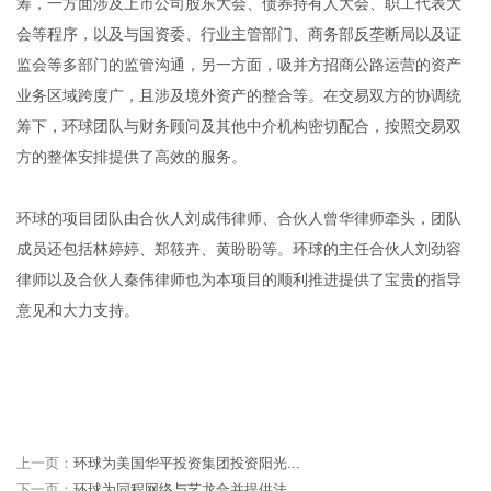
筹，一方面涉及上市公司股东大会、债券持有人大会、职工代表大
会等程序，以及与国资委、行业主管部门、商务部反垄断局以及证
监会等多部门的监管沟通，另一方面，吸并方招商公路运营的资产
业务区域跨度广，且涉及境外资产的整合等。在交易双方的协调统
筹下，环球团队与财务顾问及其他中介机构密切配合，按照交易双
方的整体安排提供了高效的服务。
环球的项目团队由合伙人
刘成伟
律师、合伙人
曾华
律师牵头，团队
成员还包括
林婷婷、郑筱卉、黄盼盼
等。环球的主任合伙人
刘劲容
律师以及合伙人
秦伟
律师也为本项目的顺利推进提供了宝贵的指导
意见和大力支持。
上一页：
环球为美国华平投资集团投资阳光...
下一页：
环球为同程网络与艺龙合并提供法...