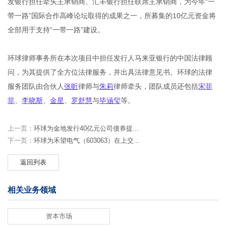
发银行担任牵头主承销商、汇丰银行担任联席主承销商，为今年“一
带一路”国际合作高峰论坛取得的成果之一，所募集的10亿元资金将
全部用于支持“一带一路”建设。
环球律师事务所在本次项目中担任发行人马来亚银行的中国法律顾
问，为其提供了全方位法律服务，并出具法律意见书。环球的法律
服务团队由合伙人
张昕
律师与
朱莉
律师牵头，团队成员还包括
宋菲
菲
、
李晓斯
、
金星
、
罗舒慧
与
毕涵玺
等。
上一页：
环球为金地发行40亿元公司债券提...
下一页：
环球为禾望电气（603063）在上交...
返回列表
相关业务领域
资本市场