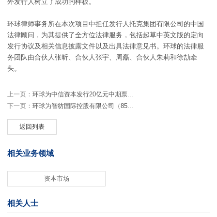
外发行人树立了成功的样板。
环球律师事务所在本次项目中担任发行人托克集团有限公司的中国
法律顾问，为其提供了全方位法律服务，包括起草中英文版的定向
发行协议及相关信息披露文件以及出具法律意见书。环球的法律服
务团队由合伙人
张昕、
合伙人
张宇、周磊、
合伙人
朱莉
和
徐劼
牵
头。
上一页：
环球为中信资本发行20亿元中期票...
下一页：
环球为智纺国际控股有限公司（85...
返回列表
相关业务领域
资本市场
相关人士