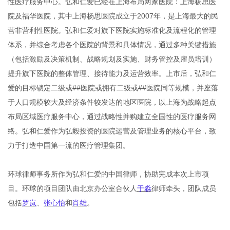
性医疗服务中心。弘和仁爱已经在上海布局两家医院：上海杨思医
院及福华医院，其中上海杨思医院成立于2007年，是上海最大的民
营非营利性医院。弘和仁爱对旗下医院实施标准化及流程化的管理
体系，并综合考虑各个医院的背景和具体情况，通过多种关键措施
（包括激励及决策机制、战略规划及实施、财务管控及雇员培训）
提升旗下医院的整体管理、接待能力及运营效率。上市后，弘和仁
爱的目标锁定二级或##医院或拥有二级或##医院同等规模，并座落
于人口规模较大及经济条件较发达的地区医院，以上海为战略起点
布局区域医疗服务中心，通过战略性并购建立全国性的医疗服务网
络。弘和仁爱作为弘毅投资的医院运营及管理业务的核心平台，致
力于打造中国第一流的医疗管理集团。
环球律师事务所作为弘和仁爱的中国律师，协助完成本次上市项
目。环球的项目团队由北京办公室合伙人
于淼
律师牵头，团队成员
包括
罗岚
、
张心怡
和
肖雄
。