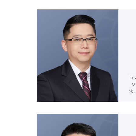
コ
ジ
法
紛