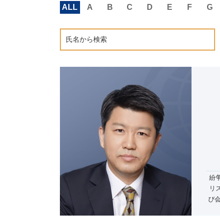
ALL
A
B
C
D
E
F
G
紛
リ
び
及