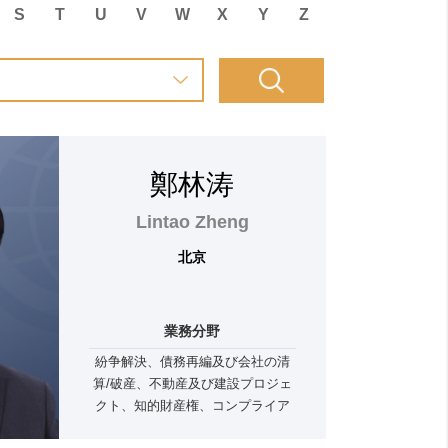
S
T
U
V
W
X
Y
Z
鄭林涛
Lintao Zheng
北京
業務分野
紛争解決、債務再編及び会社の清
算/破産、不動産及び建設プロジェ
クト、知的財産権、コンプライア
ンス及びリスクマネジメント