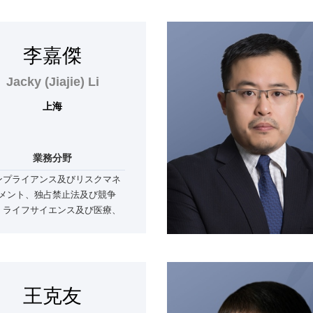
ェクト
李嘉傑
Jacky (Jiajie) Li
上海
業務分野
ンプライアンス及びリスクマネ
メント、独占禁止法及び競争
、ライフサイエンス及び医療、
争解決、環境・社会・ガバナン
ス（ESG）
王克友