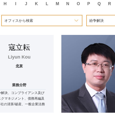
H
I
J
K
L
M
N
O
P
Q
R
オフィスから検索
紛争解決
寇立耘
Liyun Kou
北京
業務分野
争解決、コンプライアンス及び
スクマネジメント、債務再編及
会社の清算/破産、一般企業法務
びM&A、不動産及び建設プロジ