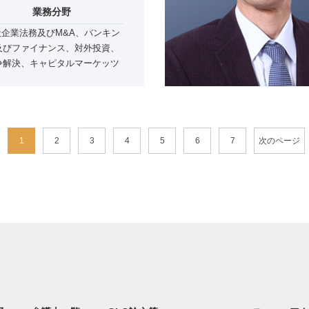
業務分野
般企業法務及びM&A、バンキン
及びファイナンス、対外投資、
争解決、キャピタルマーケッツ
1
2
3
4
5
6
7
次のページ